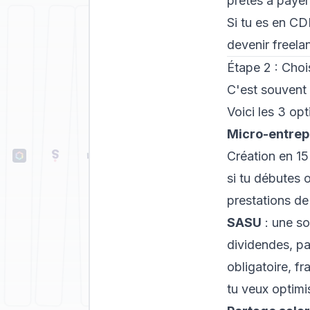
prêtes à payer 
Si tu es en CDI
devenir freela
Étape 2 : Chois
C'est souvent l
Voici les 3 opt
Micro-entrep
Création en 15
si tu débutes 
prestations de
SASU
: une so
dividendes, pa
obligatoire, f
tu veux optimi