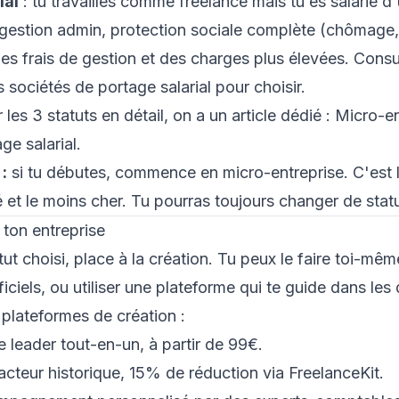
ial
: tu travailles comme freelance mais tu es salarié d
gestion admin, protection sociale complète (chômage, 
des frais de gestion et des charges plus élevées. Consu
 sociétés de portage salarial
pour choisir.
es 3 statuts en détail, on a un article dédié :
Micro-en
ge salarial
.
:
si tu débutes, commence en micro-entreprise. C'est l
é et le moins cher. Tu pourras toujours changer de statu
 ton entreprise
tut choisi, place à la création. Tu peux le faire toi-mê
fficiels, ou utiliser une plateforme qui te guide dans le
 plateformes de création :
le leader tout-en-un, à partir de 99€.
'acteur historique, 15% de réduction via FreelanceKit.