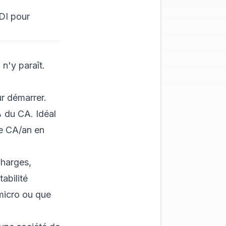
DI pour
 n'y paraît.
ur démarrer.
% du CA. Idéal
de CA/an en
charges,
abilité
 micro ou que