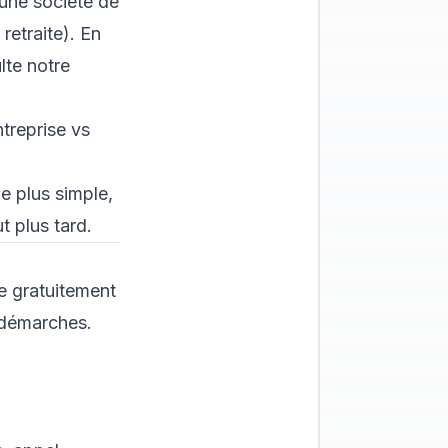
'une société de
retraite). En
lte notre
treprise vs
e plus simple,
t plus tard.
me gratuitement
s démarches.