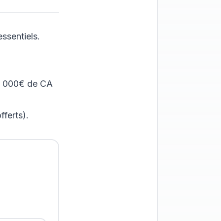
essentiels.
10 000€ de CA
ferts).