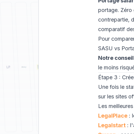
Portage salar
portage. Zéro 
contrepartie, 
comparatif des
Pour comparer l
SASU vs Porta
Notre conseil 
le moins risqu
Étape 3 : Crée
Une fois le sta
sur les sites o
Les meilleures
LegalPlace
: 
Legalstart
: l