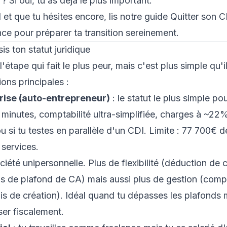
? Si oui, tu as déjà le plus important.
 et que tu hésites encore, lis notre guide
Quitter son C
nce
pour préparer ta transition sereinement.
is ton statut juridique
'étape qui fait le plus peur, mais c'est plus simple qu'il
ions principales :
rise (auto-entrepreneur)
: le statut le plus simple po
 minutes, comptabilité ultra-simplifiée, charges à ~22
ou si tu testes en parallèle d'un CDI. Limite : 77 700€ 
 services.
ciété unipersonnelle. Plus de flexibilité (déduction de 
s de plafond de CA) mais aussi plus de gestion (compt
rais de création). Idéal quand tu dépasses les plafonds
ser fiscalement.