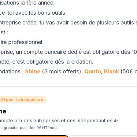
isations la 1ère année.
pe-toi avec les bons outils
treprise créée, tu vas avoir besoin de plusieurs outils 
st :
re professionnel
prise, un compte bancaire dédié est obligatoire dès 
été, c'est obligatoire dès la création.
dations :
Shine
(3 mois offerts),
Qonto
,
Blank
(50€ of
 #1 pour la banque pro
ne
ompte pro des entreprises et des indépendant·es 💫
re gratuite, puis dès 9€ HT/mois