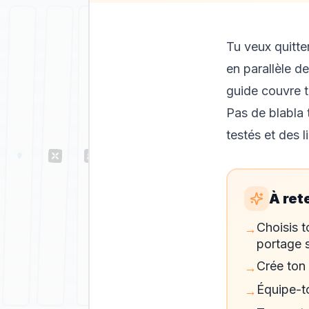
Tu veux quitter
en parallèle de
guide couvre t
Pas de blabla 
testés et des l
À ret
Choisis t
→
portage 
Crée ton 
→
Équipe-t
→