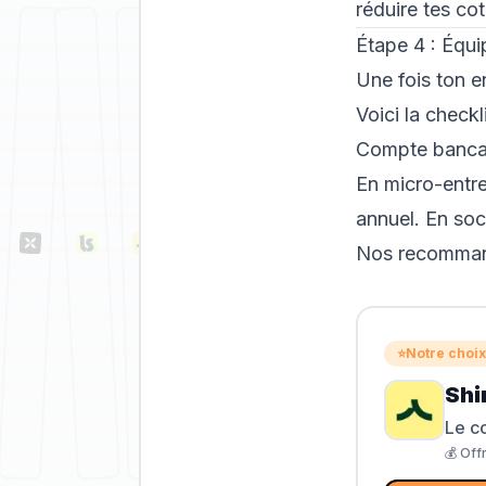
réduire tes cot
Étape 4 : Équi
Une fois ton en
Voici la checkli
Compte bancai
En micro-entre
annuel. En soci
Nos recomman
⭐
Notre choix
Shi
Le c
💰
Off