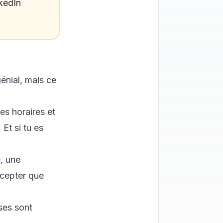
nkedIn
énial, mais ce
tes horaires et
 Et si tu es
e, une
ccepter que
ses sont