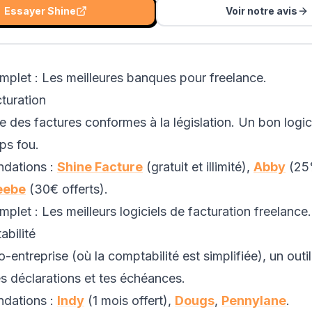
Essayer
Shine
Voir notre avis
mplet :
Les meilleures banques pour freelance
.
cturation
 des factures conformes à la législation. Un bon logicie
ps fou.
dations :
Shine Facture
(gratuit et illimité),
Abby
(25
eebe
(30€ offerts).
mplet :
Les meilleurs logiciels de facturation freelance
.
abilité
ntreprise (où la comptabilité est simplifiée), un outil 
es déclarations et tes échéances.
dations :
Indy
(1 mois offert),
Dougs
,
Pennylane
.