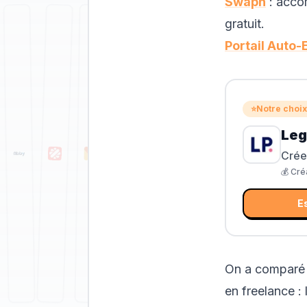
Swapn
: acco
gratuit.
Portail Auto
⭐
Notre choix
Leg
Crée
💰
Créa
E
On a comparé t
en freelance :