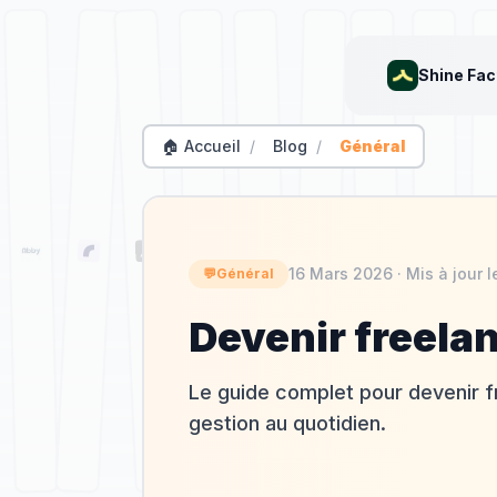
Shine Fac
🏠 Accueil
/
Blog
/
Général
16 Mars 2026
· Mis à jour 
💬
Général
Devenir freelan
Le guide complet pour devenir fre
gestion au quotidien.