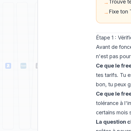
Trouve te
→
Fixe ton 
→
Étape 1 : Vérif
Avant de fonce
n'est pas pour
Ce que le fre
tes tarifs. Tu 
bon, tu peux g
Ce que le fre
tolérance à l'i
certains mois 
La question cl