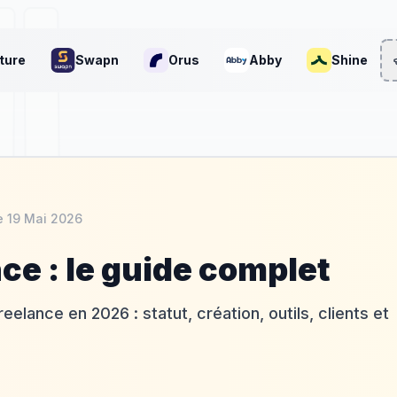
ture
Swapn
Orus
Abby
Shine
le
19 Mai 2026
ce : le guide complet
elance en 2026 : statut, création, outils, clients et