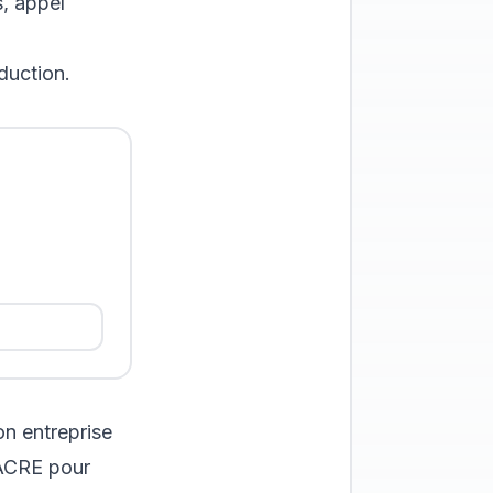
, appel
duction.
on entreprise
'ACRE
pour