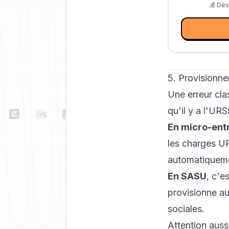
💰
Dès
5. Provisionne
Une erreur cla
qu'il y a l'UR
En micro-ent
les charges UR
automatiqueme
En SASU
, c'e
provisionne 
sociales.
Attention aussi