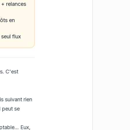
 + relances
ôts en
seul flux
s. C'est
s suivant rien
l peut se
table... Eux,