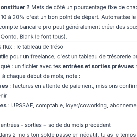
onstituer ?
Mets de côté un pourcentage fixe de cha
10 à 20% c'est un bon point de départ. Automatise le 
compte bancaire pro
peut généralement créer des so
 Qonto, Blank le font tous).
s flux : le tableau de tréso
 utile pour un freelance, c'est un tableau de trésorerie p
qué : un fichier avec tes
entrées et sorties prévues
m
 à chaque début de mois, note :
ues
: factures en attente de paiement, missions confir
nir
ues
: URSSAF, comptable, loyer/coworking, abonnemen
 entrées - sorties + solde du mois précédent
 dans 2 mois ton solde passe en négatif, tu as le temps 