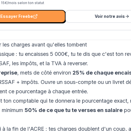
 15€/mois selon ton statut
Essayer
Freebe
Voir notre avis
r les charges avant qu'elles tombent
ssique : tu encaisses 5 000€, tu te dis que c'est ton r
SSAF,
les impôts
, et
la TVA
à reverser.
reprise
, mets de côté environ
25% de chaque encai
SSAF + impôts. Ouvre un sous-compte ou un livret déd
nt ce pourcentage à chaque entrée.
st ton comptable qui te donnera le pourcentage exact,
au minimum
50% de ce que tu te verses en salaire
pou
 à la fin de
l'ACRE
: tes charges doublent d'un coup, a