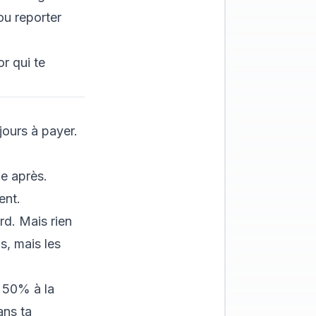
 ou reporter
or
qui te
 jours à payer.
ne après.
ent.
rd. Mais rien
s, mais les
à 50% à la
ans ta