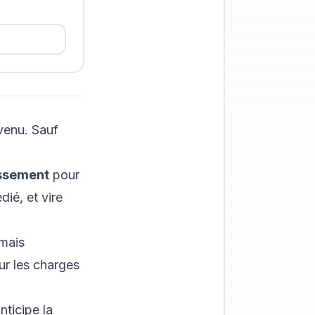
evenu. Sauf
ssement
pour
ié, et vire
 mais
r les charges
nticipe la