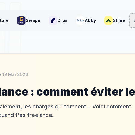
ture
Swapn
Orus
Abby
Shine
le
19 Mai 2026
lance : comment éviter l
paiement, les charges qui tombent... Voici comment
quand t'es freelance.