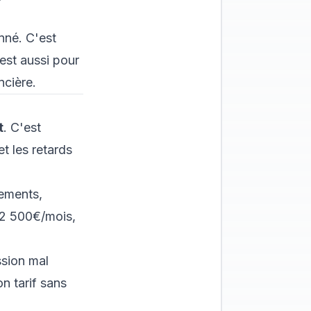
nné. C'est
c'est aussi pour
ncière.
t
. C'est
t les retards
ements,
e 2 500€/mois,
ssion mal
n tarif
sans