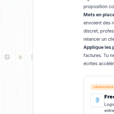
proposition c
Mets en plac
envoient des r
discret, profes
relancer un cli
Applique les 
factures. Tu ne
écrites accélè
⭐
Automatise 
Fre
Logic
entre