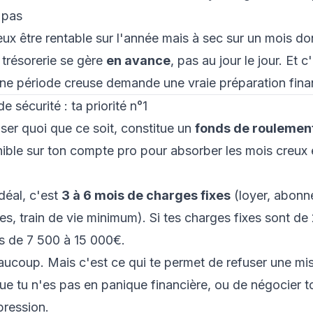
 pas
peux être rentable sur l'année mais à sec sur un mois do
 trésorerie se gère
en avance
, pas au jour le jour. Et 
une période creuse
demande une vraie préparation fina
e sécurité : ta priorité n°1
ser quoi que ce soit, constitue un
fonds de roulemen
nible sur ton compte pro pour absorber les mois creux e
déal, c'est
3 à 6 mois de charges fixes
(loyer, abonn
es, train de vie minimum). Si tes charges fixes sont d
s de 7 500 à 15 000€.
eaucoup. Mais c'est ce qui te permet de refuser une mi
e tu n'es pas en panique financière, ou de
négocier to
pression.