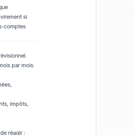
que
virement si
us-comptes
révisionnel.
ois par mois.
mées,
ts, impôts,
de réagir :