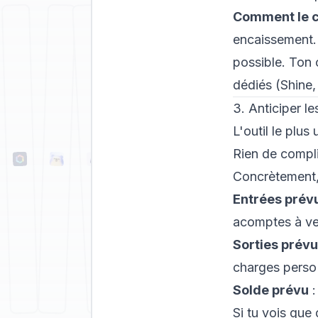
Comment le c
encaissement. 
possible. Ton
dédiés (Shine,
3. Anticiper le
L'outil le plus
Rien de compli
Concrètement,
Entrées prév
acomptes à ve
Sorties prév
charges perso
Solde prévu
:
Si tu vois que