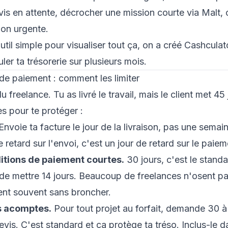
vis en attente
, décrocher une mission courte via
Malt
,
on urgente.
util simple pour visualiser tout ça, on a créé
Cashculat
er ta trésorerie sur plusieurs mois.
 de paiement : comment les limiter
du freelance. Tu as livré le travail, mais le client met 45
s pour te protéger :
Envoie ta facture le jour de la livraison, pas une semai
retard sur l'envoi, c'est un jour de retard sur le paiem
itions de paiement courtes.
30 jours, c'est le standa
e mettre 14 jours. Beaucoup de freelances n'osent pa
ent souvent sans broncher.
 acomptes.
Pour tout projet au forfait, demande 30 
evis. C'est standard et ça protège ta tréso. Inclus-le d