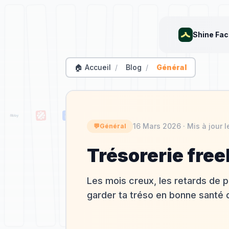
Shine Fac
🏠 Accueil
/
Blog
/
Général
16 Mars 2026
· Mis à jour 
💬
Général
Trésorerie free
Les mois creux, les retards de 
garder ta tréso en bonne santé 