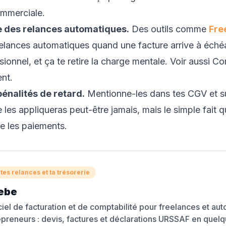
ommerciale
.
e des relances automatiques.
Des outils comme
Fre
elances automatiques quand une facture arrive à éché
sionnel, et ça te retire la charge mentale. Voir aussi
Co
ent
.
pénalités de retard.
Mentionne-les dans tes CGV et su
 les appliqueras peut-être jamais, mais le simple fait q
re les paiements.
tes relances et ta trésorerie
ebe
iel de facturation et de comptabilité pour freelances et aut
preneurs : devis, factures et déclarations URSSAF en quelqu