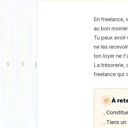
En freelance, 
au bon momen
Tu peux avoir 
ne les recevoi
ton loyer ne t
La trésorerie, 
freelance qui 
À ret
Constitue
→
Tiens un 
→