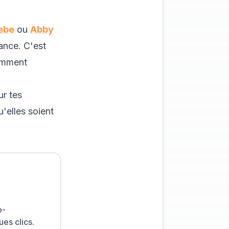
ebe
ou
Abby
ance. C'est
mment
r tes
u'elles soient
o-
es clics.