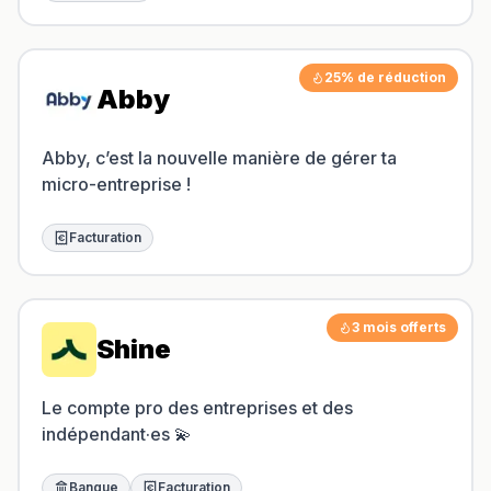
Swapn
Orus
25% de réduction
Abby
Abby
Abby, c’est la nouvelle manière de gérer ta
Shine
micro-entreprise !
Proposer un outil
Facturation
Donner mon avis
Sponsoriser FreelanceKit
3 mois offerts
Shine
Le compte pro des entreprises et des
indépendant·es 💫
Banque
Facturation