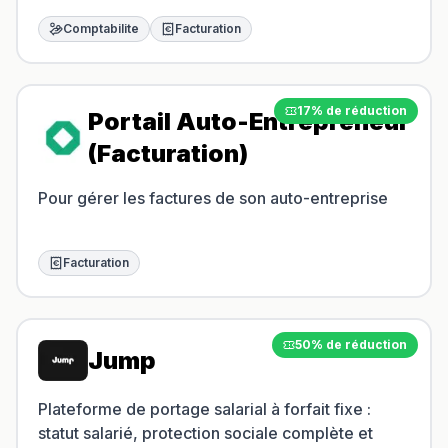
Comptabilite
Facturation
17% de réduction
Portail Auto-Entrepreneur
(Facturation)
Pour gérer les factures de son auto-entreprise
Facturation
50% de réduction
Jump
Plateforme de portage salarial à forfait fixe :
statut salarié, protection sociale complète et