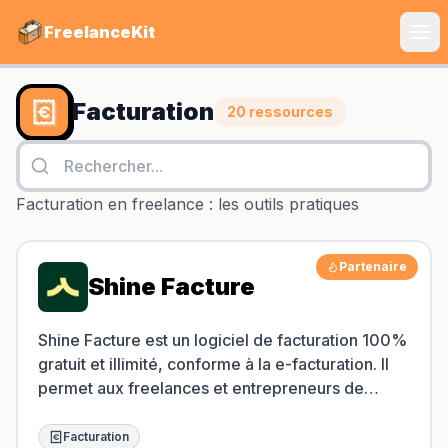
FreelanceKit
CATÉGORIES
Facturation
20
ressources
Services
S'instruire
Facturation en freelance : les outils pratiques
Boîte à Outils
Partenaire
Communiquer
Shine Facture
Marketing
Shine Facture est un logiciel de facturation 100%
gratuit et illimité, conforme à la e-facturation. Il
permet aux freelances et entrepreneurs de
LE TOP DU TOP
créer, envoyer et suivre leurs devis et factures
Shine Facture
avec des relances automatisées.
Facturation