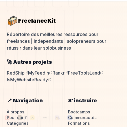
FreelanceKit
Répertoire des meilleures ressources pour
freelances | indépendants | solopreneurs pour
réussir dans leur solobusiness
🚀 Autres projets
RedShip
MyFeedIn
Rankr
FreeToolsLand
IsMyWebsiteReady
📍 Navigation
S'instruire
À propos
Bootcamps
Pour qui ?
Communautés
Catégories
Formations