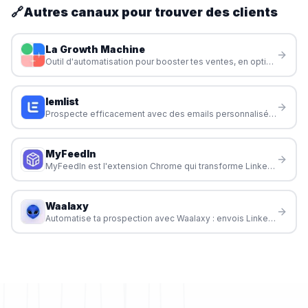
🔗
Autres canaux pour trouver des clients
La Growth Machine
Outil d'automatisation pour booster tes ventes, en optimisant chaque étape de ton processus commercial.
lemlist
Prospecte efficacement avec des emails personnalisés et automatisés pour attirer des clients et développer ton activité en freelance.
MyFeedIn
MyFeedIn est l'extension Chrome qui transforme LinkedIn en machine à opportunités : feeds personnalisés, analytics de contenu, agent IA pour écrire, et campagnes d'outreach.
Waalaxy
Automatise ta prospection avec Waalaxy : envois LinkedIn, emails, relances intelligentes et assistant IA pour freelances, commerciaux et recruteurs.