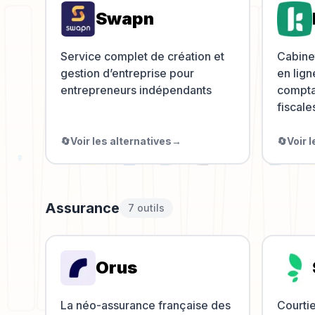
Swapn
Service complet de création et
Cabine
gestion d’entreprise pour
en lign
entrepreneurs indépendants
comptab
fiscale
🔄
Voir les alternatives
→
🔄
Voir 
Assurance
7
outil
s
Orus
La néo-assurance française des
Courtie