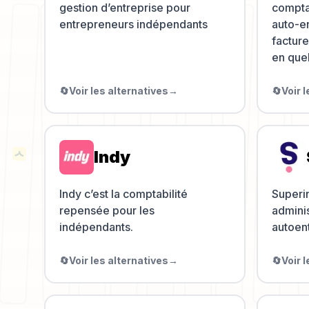
gestion d’entreprise pour
comptab
entrepreneurs indépendants
auto-en
factur
en quel
🔄
Voir les alternatives
→
🔄
Voir 
Indy
Indy c’est la comptabilité
Superin
repensée pour les
adminis
indépendants.
autoen
🔄
Voir les alternatives
→
🔄
Voir 