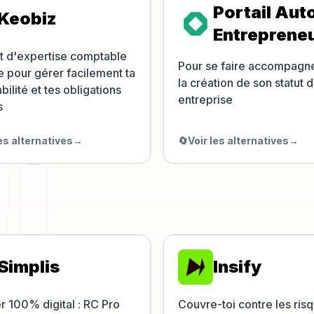
Portail Aut
Keobiz
Entreprene
t d'expertise comptable
Pour se faire accompagn
e pour gérer facilement ta
la création de son statut d
ilité et tes obligations
entreprise
s
les alternatives
→
🔄
Voir les alternatives
→
Simplis
Insify
r 100% digital : RC Pro
Couvre-toi contre les ris