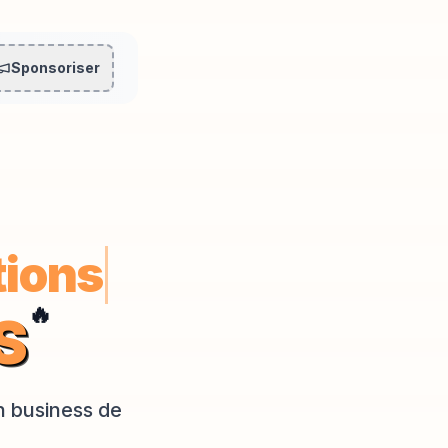
Sponsoriser
s meilleures alterna
i
🔥
S
on business de