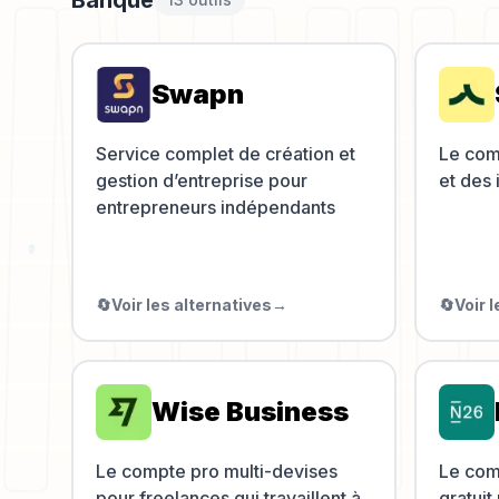
Swapn
Service complet de création et
Le com
gestion d’entreprise pour
et des
entrepreneurs indépendants
🔄
Voir les alternatives
→
🔄
Voir 
Wise Business
Le compte pro multi-devises
Le com
pour freelances qui travaillent à
gratuit