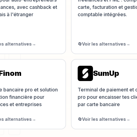
elances, avec cashback et
carte, facturation et gesti
ais à l'étranger
comptable intégrées.
les alternatives
→
🔄
Voir les alternatives
→
Finom
SumUp
 bancaire pro et solution
Terminal de paiement et
ion financière pour
pro pour encaisser tes cli
ces et entreprises
par carte bancaire
les alternatives
→
🔄
Voir les alternatives
→