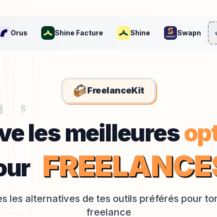
Orus
Shine Facture
Shine
Swapn
FreelanceKit
Trouve le
ve les meilleures
opt
F
R
E
E
L
A
N
C
E
our
s les alternatives de tes outils préférés pour t
freelance