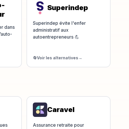
o-
Superindep
ur
Superindep évite l'enfer
er dans
administratif aux
’auto-
autoentrepreneurs 💪
🔄
Voir les alternatives
→
Caravel
ques
Assurance retraite pour