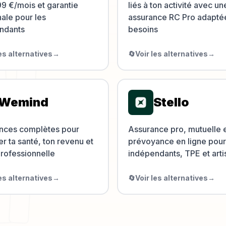
99 €/mois et garantie
liés à ton activité avec un
ale pour les
assurance RC Pro adaptée
ndants
besoins
les alternatives
→
🔄
Voir les alternatives
→
Wemind
Stello
nces complètes pour
Assurance pro, mutuelle 
r ta santé, ton revenu et
prévoyance en ligne pour
professionnelle
indépendants, TPE et arti
les alternatives
→
🔄
Voir les alternatives
→