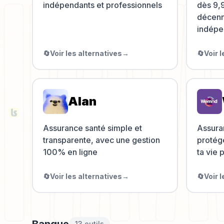
indépendants et professionnels
dès 9,
décenn
indépe
🔄
Voir les alternatives
→
🔄
Voir 
Alan
Assurance santé simple et
Assura
transparente, avec une gestion
protége
100% en ligne
ta vie 
🔄
Voir les alternatives
→
🔄
Voir 
Banque
13
outil
s