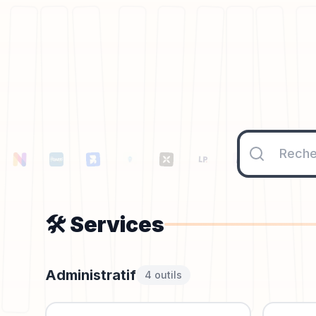
🛠️
Services
Administratif
4
outil
s