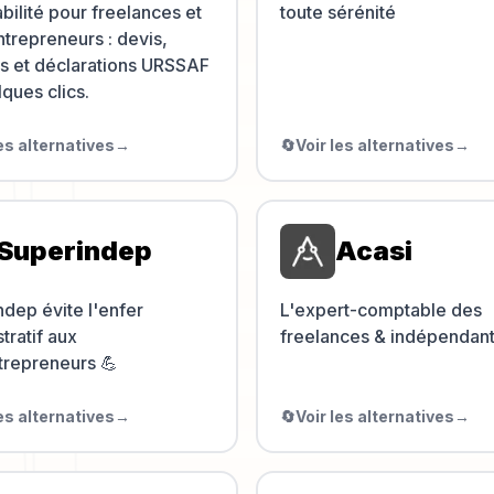
ilité pour freelances et
toute sérénité
trepreneurs : devis,
es et déclarations URSSAF
ques clics.
les alternatives
→
🔄
Voir les alternatives
→
Superindep
Acasi
dep évite l'enfer
L'expert-comptable des
tratif aux
freelances & indépendan
trepreneurs 💪
les alternatives
→
🔄
Voir les alternatives
→