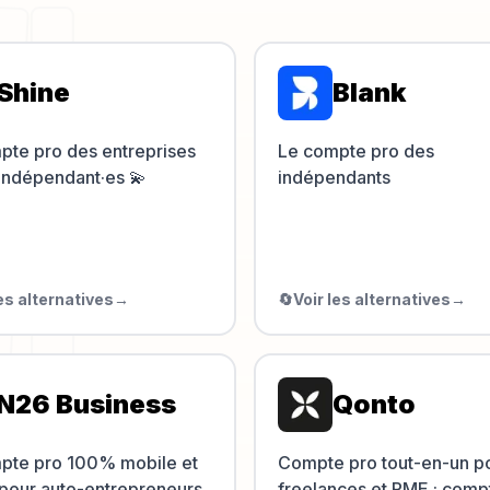
Shine
Blank
pte pro des entreprises
Le compte pro des
 indépendant·es 💫
indépendants
les alternatives
→
🔄
Voir les alternatives
→
N26 Business
Qonto
pte pro 100% mobile et
Compte pro tout-en-un p
 pour auto-entrepreneurs
freelances et PME : comp