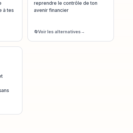
e
reprendre le contrôle de ton
 à tes
avenir financier
🔄
Voir les alternatives
→
et
sans