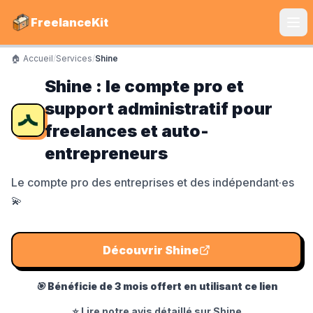
FreelanceKit
🏠 Accueil
/
Services
/
Shine
CATÉGORIES
Shine : le compte pro et
Services
support administratif pour
S'instruire
freelances et auto-
entrepreneurs
Boîte à Outils
Le compte pro des entreprises et des indépendant·es
Communiquer
💫
Marketing
Découvrir
Shine
LE TOP DU TOP
🎯
Bénéficie de 3 mois offert en utilisant ce lien
Shine Facture
⭐ Lire notre avis détaillé sur
Shine