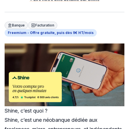
Swapn
Orus
Banque
Facturation
Abby
Freemium - Offre gratuite, puis dès 9€ HT/mois
Shine
Proposer un outil
Donner mon avis
Sponsoriser FreelanceKit
Shine, c’est quoi ?
Shine, c’est une néobanque dédiée aux