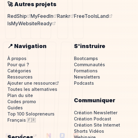
🚀 Autres projets
RedShip
MyFeedIn
Rankr
FreeToolsLand
IsMyWebsiteReady
📍 Navigation
S'instruire
À propos
Bootcamps
Pour qui ?
Communautés
Catégories
Formations
Ressources
Newsletters
Ajouter une ressource
Podcasts
Toutes les alternatives
Plan du site
Communiquer
Codes promo
Guides
Création Newsletter
Top 100 Solopreneurs
Création Podcast
Français 🇫🇷
Création Site Internet
Shorts Vidéos
Services
Webinaire