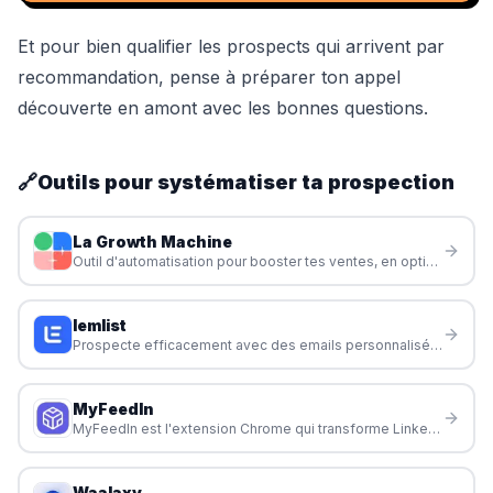
Et pour bien
qualifier les prospects
qui arrivent par
recommandation, pense à préparer ton
appel
découverte
en amont avec
les bonnes questions
.
🔗
Outils pour systématiser ta prospection
La Growth Machine
Outil d'automatisation pour booster tes ventes, en optimisant chaque étape de ton processus commercial.
lemlist
Prospecte efficacement avec des emails personnalisés et automatisés pour attirer des clients et développer ton activité en freelance.
MyFeedIn
MyFeedIn est l'extension Chrome qui transforme LinkedIn en machine à opportunités : feeds personnalisés, analytics de contenu, agent IA pour écrire, et campagnes d'outreach.
Waalaxy