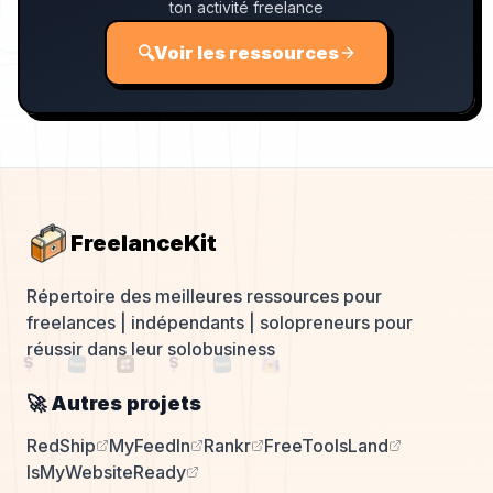
ton activité freelance
🔍
Voir les ressources
FreelanceKit
Répertoire des meilleures ressources pour
freelances | indépendants | solopreneurs pour
réussir dans leur solobusiness
🚀 Autres projets
RedShip
MyFeedIn
Rankr
FreeToolsLand
IsMyWebsiteReady