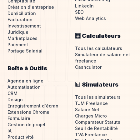
Comptabilité
LinkedIn
Création d'entreprise
SEO
Domiciliation
Web Analytics
Facturation
Investissement
Juridique
🧮 Calculateurs
Marketplaces
Paiement
Tous les calculateurs
Portage Salarial
Simulateur de salaire net
freelance
Cashculator
Boîte à Outils
Agenda en ligne
📊 Simulateurs
Automatisation
CRM
Tous les simulateurs
Design
TJM Freelance
Enregistrement d'écran
Salaire Net
Extensions Chrome
Charges Micro
Formulaire
Comparateur Statuts
Gestion de projet
Seuil de Rentabilité
IA
TVA Freelance
Productivité