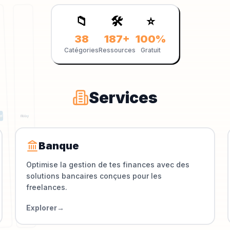
📁
🛠️
⭐
38
187
+
100%
Catégories
Ressources
Gratuit
Services
Banque
Optimise la gestion de tes finances avec des
solutions bancaires conçues pour les
freelances.
Explorer
→