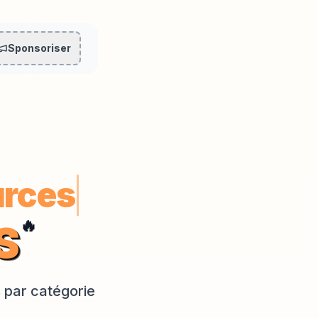
Sponsoriser
outes les catégorie
urces
🔥
S
s par catégorie