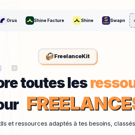
Orus
Shine Facture
Shine
Swapn
FreelanceKit
Explore t
ore toutes les
resso
F
R
E
E
L
A
N
C
E
our
ils et ressources adaptés à tes besoins, classé