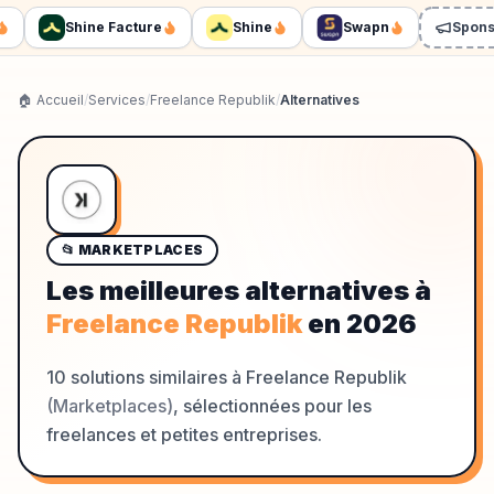
Shine Facture
Shine
Swapn
Sponsori
🏠 Accueil
/
Services
/
Freelance Republik
/
Alternatives
📂
MARKETPLACES
Les meilleures alternatives à
Freelance Republik
en
2026
10
solutions similaires à
Freelance Republik
(
Marketplaces
)
, sélectionnées pour les
freelances et petites entreprises.