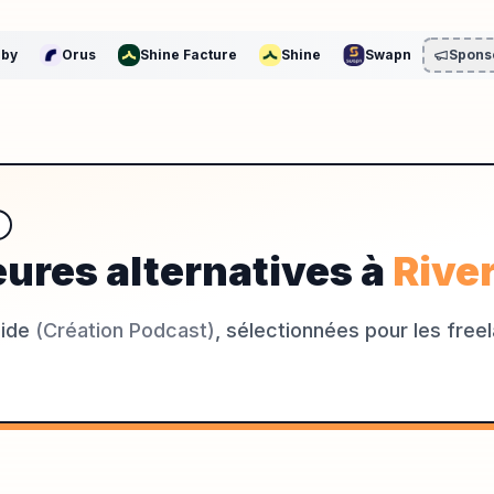
by
Orus
Shine Facture
Shine
Swapn
Spons
eures alternatives à
Rive
side
(
Création Podcast
)
, sélectionnées pour les free