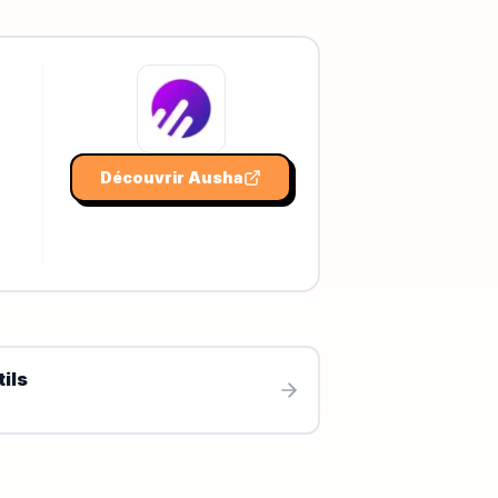
Découvrir
Ausha
ils