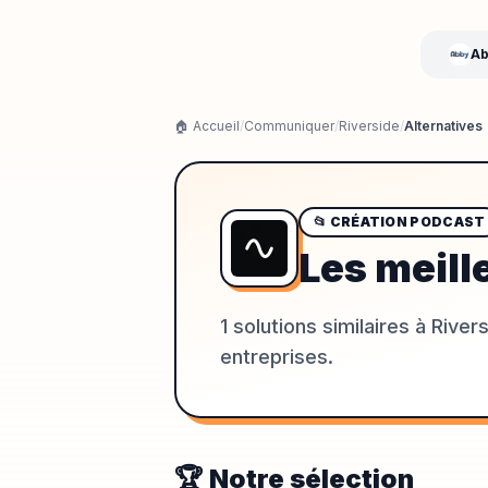
Ab
🏠 Accueil
/
Communiquer
/
Riverside
/
Alternatives
📂
CRÉATION PODCAST
Les meill
1
solutions similaires à
River
entreprises.
🏆 Notre sélection