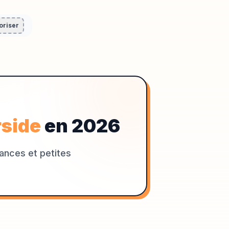
oriser
rside
en
2026
lances et petites