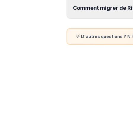
Comment migrer de Riv
💡
D'autres questions ?
N'h