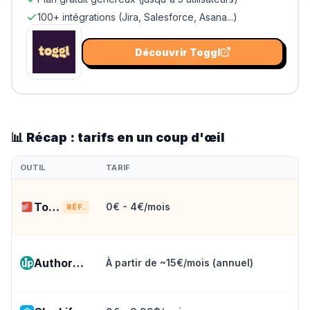
100+ intégrations (Jira, Salesforce, Asana...)
Découvrir
Toggl
📊 Récap : tarifs en un coup d'œil
OUTIL
TARIF
Todoist
0€ - 4€/mois
RÉF.
AuthoredUp
À partir de ~15€/mois (annuel)