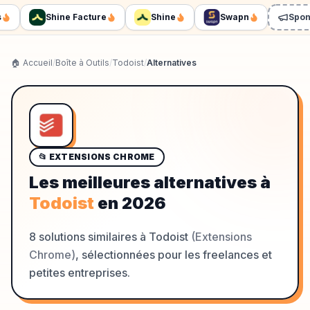
Shine Facture
Shine
Swapn
Sponso
🏠 Accueil
/
Boîte à Outils
/
Todoist
/
Alternatives
📂
EXTENSIONS CHROME
Les meilleures alternatives à
Todoist
en
2026
8
solutions similaires à
Todoist
(
Extensions
Chrome
)
, sélectionnées pour les freelances et
petites entreprises.