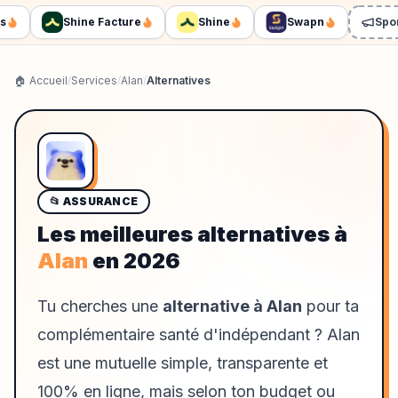
Shine Facture
Shine
Swapn
Sponso
🏠 Accueil
/
Services
/
Alan
/
Alternatives
📂
ASSURANCE
Les meilleures alternatives à
Alan
en
2026
Tu cherches une
alternative à Alan
pour ta
complémentaire santé d'indépendant ? Alan
est une mutuelle simple, transparente et
100% en ligne, mais selon ton budget ou