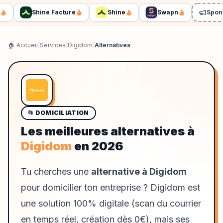
Shine Facture
Shine
Swapn
Sponsor
🏠 Accueil
/
Services
/
Digidom
/
Alternatives
📂
DOMICILIATION
Les meilleures alternatives à
Digidom
en
2026
Tu cherches une
alternative à Digidom
pour domicilier ton entreprise ? Digidom est
une solution 100% digitale (scan du courrier
en temps réel, création dès 0€), mais ses