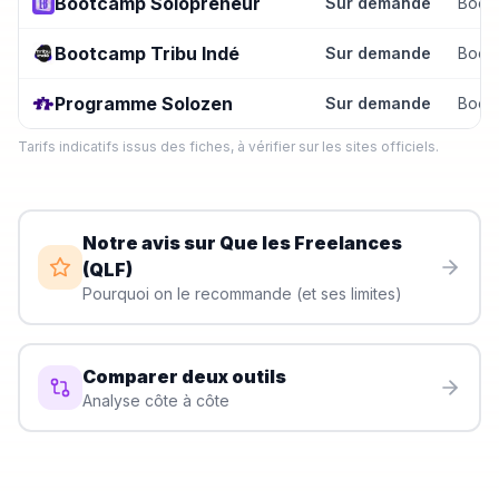
Bootcamp Solopreneur
Sur demande
Boot
Bootcamp Tribu Indé
Sur demande
Boot
Programme Solozen
Sur demande
Boot
Tarifs indicatifs issus des fiches, à vérifier sur les sites officiels.
Notre avis sur
Que les Freelances
(QLF)
Pourquoi on le recommande (et ses limites)
Comparer deux outils
Analyse côte à côte