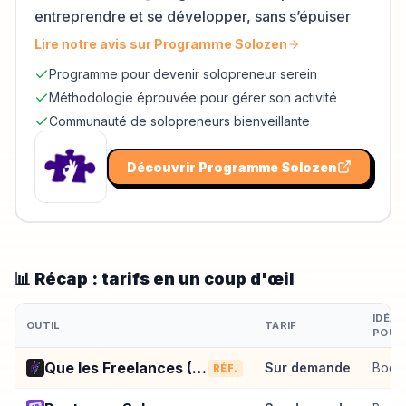
entreprendre et se développer, sans s’épuiser
Lire notre avis sur
Programme Solozen
Programme pour devenir solopreneur serein
Méthodologie éprouvée pour gérer son activité
Communauté de solopreneurs bienveillante
Découvrir
Programme Solozen
📊 Récap : tarifs en un coup d'œil
IDÉAL
OUTIL
TARIF
POUR
Que les Freelances (QLF)
Sur demande
Boot
RÉF.