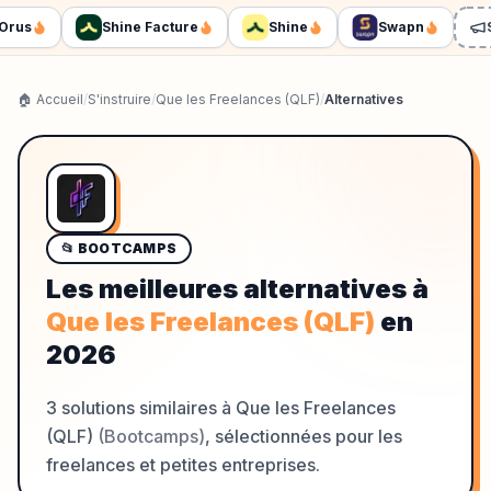
us
Shine Facture
Shine
Swapn
Sp
🏠 Accueil
/
S'instruire
/
Que les Freelances (QLF)
/
Alternatives
📂
BOOTCAMPS
Les meilleures alternatives à
Que les Freelances (QLF)
en
2026
3
solutions similaires à
Que les Freelances
(QLF)
(
Bootcamps
)
, sélectionnées pour les
freelances et petites entreprises.