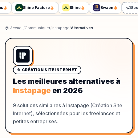
Shine Facture
Shine
Swapn
Sponso
🏠 Accueil
/
Communiquer
/
Instapage
/
Alternatives
📂
CRÉATION SITE INTERNET
Les meilleures alternatives à
Instapage
en
2026
9
solutions similaires à
Instapage
(
Création Site
Internet
)
, sélectionnées pour les freelances et
petites entreprises.