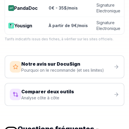
Signature
PandaDoc
0€ - 35$/mois
Electronique
Signature
Yousign
À partir de 9€/mois
Electronique
Tarifs indicatifs issus des fiches, à vérifier sur les sites officiels.
Notre avis sur
DocuSign
Pourquoi on le recommande (et ses limites)
Comparer deux outils
Analyse côte à côte
Questions fréquentes
-