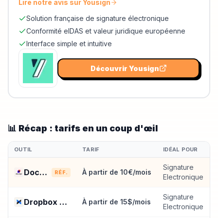
ligne, pour freelances, TPE/PME et grandes
Lire notre avis sur
Yousign
entreprises.
Solution française de signature électronique
Conformité eIDAS et valeur juridique européenne
Interface simple et intuitive
Découvrir
Yousign
📊 Récap : tarifs en un coup d'œil
OUTIL
TARIF
IDÉAL POUR
Signature
DocuSign
À partir de 10€/mois
RÉF.
Electronique
Signature
Dropbox Sign
À partir de 15$/mois
Electronique