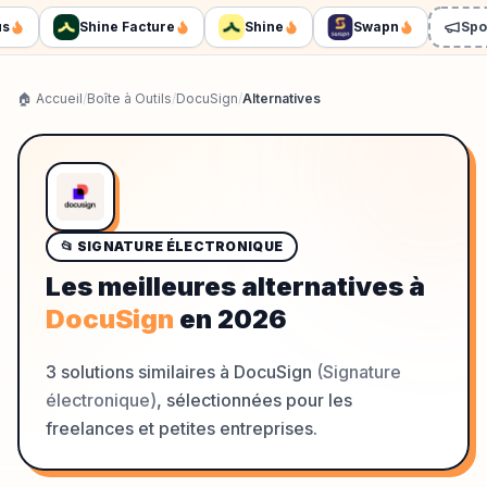
Shine Facture
Shine
Swapn
Spons
🏠 Accueil
/
Boîte à Outils
/
DocuSign
/
Alternatives
📂
SIGNATURE ÉLECTRONIQUE
Les meilleures alternatives à
DocuSign
en
2026
3
solutions similaires à
DocuSign
(
Signature
électronique
)
, sélectionnées pour les
freelances et petites entreprises.