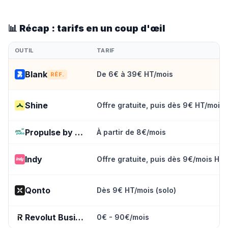
📊 Récap : tarifs en un coup d'œil
OUTIL
TARIF
Blank
De 6€ à 39€ HT/mois
RÉF.
Shine
Offre gratuite, puis dès 9€ HT/mois
Propulse by CA
À partir de 8€/mois
Indy
Offre gratuite, puis dès 9€/mois HT
Qonto
Dès 9€ HT/mois (solo)
Revolut Business
0€ - 90€/mois