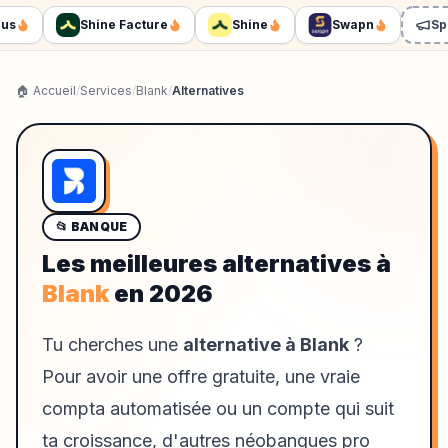
Shine Facture
Shine
Swapn
Spons
🏠 Accueil
/
Services
/
Blank
/
Alternatives
📂
BANQUE
Les meilleures alternatives à
Blank
en
2026
Tu cherches une
alternative à Blank
?
Pour avoir une offre gratuite, une vraie
compta automatisée ou un compte qui suit
ta croissance, d'autres néobanques pro