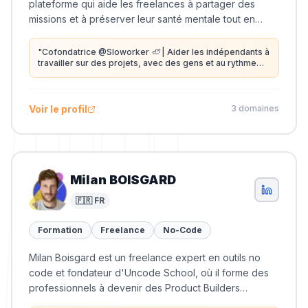
plateforme qui aide les freelances à partager des
missions et à préserver leur santé mentale tout en
accompagnant des entrepreneurs dans la création de
produits à valeur ajoutée.
"
Cofondatrice @Sloworker 🦥 | Aider les indépendants à
travailler sur des projets, avec des gens et au rythme
qu'ils aiment
"
Voir le profil
3
domaine
s
Milan BOISGARD
🇫🇷 FR
Formation
Freelance
No-Code
Milan Boisgard est un freelance expert en outils no
code et fondateur d'Uncode School, où il forme des
professionnels à devenir des Product Builders
autonomes.