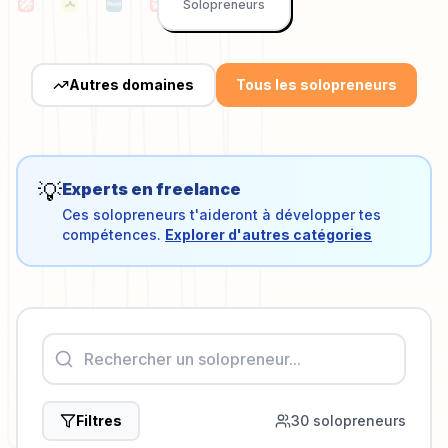
Solopreneurs
Autres domaines
Tous les solopreneurs
💡
Experts en
freelance
Ces solopreneurs t'aideront à développer tes
compétences.
Explorer d'autres catégories
Filtres
30
solopreneur
s