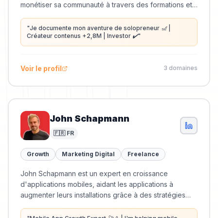
monétiser sa communauté à travers des formations et
du conseil.
"
Je documente mon aventure de solopreneur 🎢 |
Créateur contenus +2,8M | Investor ✔️
"
Voir le profil
3
domaine
s
John Schapmann
🇫🇷 FR
Growth
Marketing Digital
Freelance
John Schapmann est un expert en croissance
d'applications mobiles, aidant les applications à
augmenter leurs installations grâce à des stratégies
d'acquisition d'utilisateurs et d'optimisation pour les
magasins d'applications.