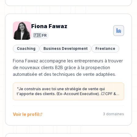
Fiona Fawaz
🇫🇷 FR
Coaching
Business Development
Freelance
Fiona Fawaz accompagne les entrepreneurs à trouver
de nouveaux clients B2B grâce à la prospection
automatisée et des techniques de vente adaptées.
"
Je construis avec toi une stratégie de vente qui
t'apporte des clients. (Ex-Account Executive). 💥 CPF &
Qualiopi | +800 deals signés | +120 personnes formées
| +1,5 Md'€ générés
"
Voir le profil
3
domaine
s