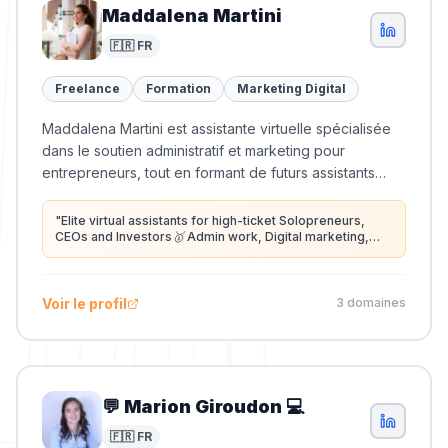
Maddalena Martini
🇫🇷 FR
Freelance
Formation
Marketing Digital
Maddalena Martini est assistante virtuelle spécialisée
dans le soutien administratif et marketing pour
entrepreneurs, tout en formant de futurs assistants
virtuels.
"
Elite virtual assistants for high-ticket Solopreneurs,
CEOs and Investors🥇 Admin work, Digital marketing,
Inbox and Calendar support, Event planning,
Podcast/Youtube, Concierge & Lifestyle Management✌️
+200 happy clients
"
Voir le profil
3
domaine
s
💬 Marion Giroudon 💻
🇫🇷 FR