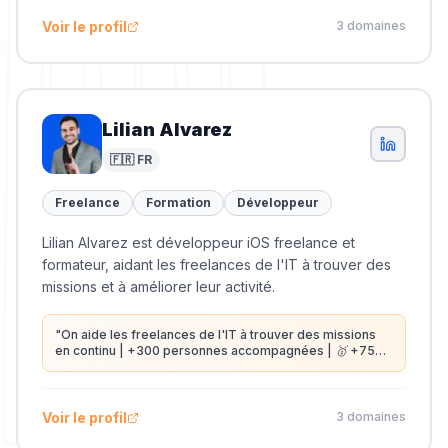
Voir le profil
3
domaine
s
Lilian Alvarez
🇫🇷 FR
Freelance
Formation
Développeur
Lilian Alvarez est développeur iOS freelance et
formateur, aidant les freelances de l'IT à trouver des
missions et à améliorer leur activité.
"
On aide les freelances de l'IT à trouver des missions
en continu | +300 personnes accompagnées | 🥇 +75
Témoignages Vidéos Vérifiables | Éligible au CPF et
autres organismes | Réserver un appel découverte
gratuit 👇
"
Voir le profil
3
domaine
s