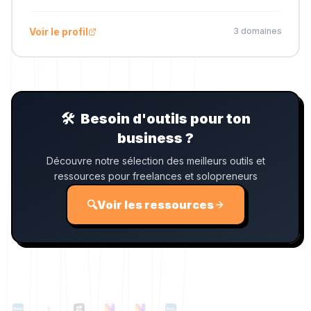
Voir le profil
3
domaine
s
🛠️
Besoin d'outils pour ton
business ?
Découvre notre sélection des meilleurs outils et
ressources pour freelances et solopreneurs
🔍
Voir les ressources