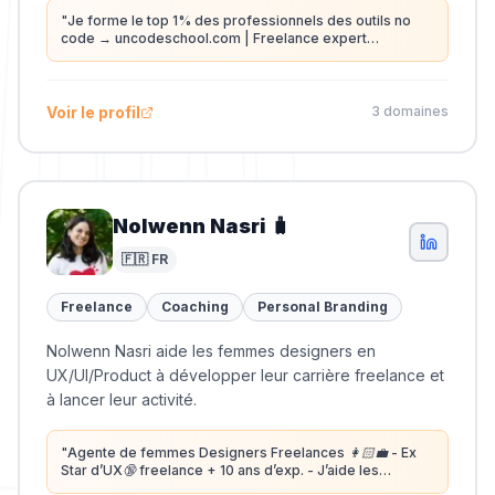
"
Je forme le top 1% des professionnels des outils no
code → uncodeschool.com | Freelance expert
Webstudio confirmé
"
Voir le profil
3
domaine
s
Nolwenn Nasri 🧳
🇫🇷 FR
Freelance
Coaching
Personal Branding
Nolwenn Nasri aide les femmes designers en
UX/UI/Product à développer leur carrière freelance et
à lancer leur activité.
"
Agente de femmes Designers Freelances 👩🏻‍💼 - Ex
Star d’UX🔞 freelance + 10 ans d’exp. - J’aide les
femmes talentueuses en UX/UI/Product à développer