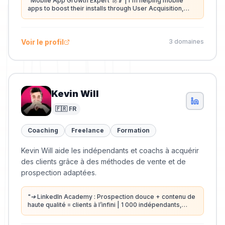
"
Mobile App Growth Expert 🚀📱 | I'm helping mobile
apps to boost their installs through User Acquisition,
ASO, Gamification & Tracking 🔥 | +50 EU & US apps
challenged | ex-Amazonian
"
Voir le profil
3
domaine
s
Kevin Will
🇫🇷 FR
Coaching
Freelance
Formation
Kevin Will aide les indépendants et coachs à acquérir
des clients grâce à des méthodes de vente et de
prospection adaptées.
"
➔ LinkedIn Academy : Prospection douce + contenu de
haute qualité = clients à l’infini | 1 000 indépendants,
freelances et coachs formés
"