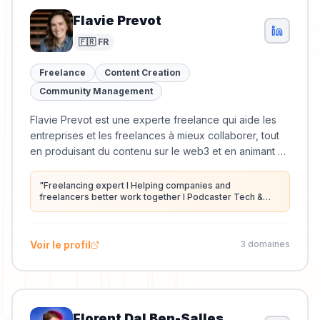
Flavie Prevot
🇫🇷 FR
Freelance
Content Creation
Community Management
Flavie Prevot est une experte freelance qui aide les
entreprises et les freelances à mieux collaborer, tout
en produisant du contenu sur le web3 et en animant un
podcast.
"
Freelancing expert I Helping companies and
freelancers better work together I Podcaster Tech &
business +200k downloads
"
Voir le profil
3
domaine
s
Florent Dal Ben-Salles