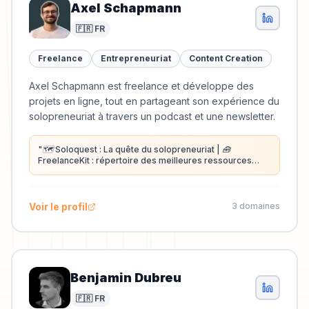
Axel Schapmann
🇫🇷 FR
Freelance
Entrepreneuriat
Content Creation
Axel Schapmann est freelance et développe des
projets en ligne, tout en partageant son expérience du
solopreneuriat à travers un podcast et une newsletter.
"
🗺️ Soloquest : La quête du solopreneuriat | 🧰
FreelanceKit : répertoire des meilleures ressources
pour freelances
"
Voir le profil
3
domaine
s
Benjamin Dubreu
🇫🇷 FR