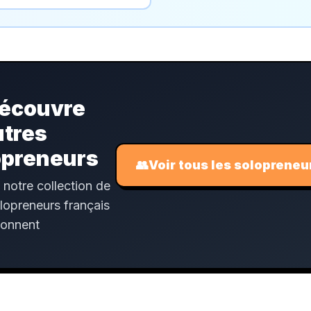
écouvre
utres
opreneurs
👥
Voir tous les solopreneu
 notre collection de
lopreneurs français
tonnent