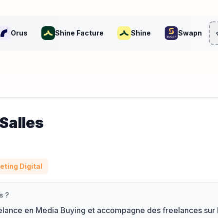
Orus
Shine Facture
Shine
Swapn
Salles
eting Digital
s
?
reelance en Media Buying et accompagne des freelances sur 