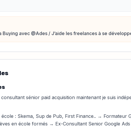
a Buying avec @Ades / J’aide les freelances à se dévelop
les
es
 consultant sénior paid acquisition maintenant je suis ind
n école : Skema, Sup de Pub, First Finance.. → Formateu
ves en école formés → Ex-Consultant Senior Google Ads e