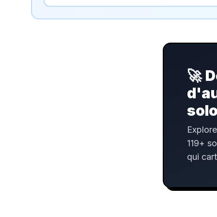
🚀
D
d'a
sol
Explore
119+ so
qui car