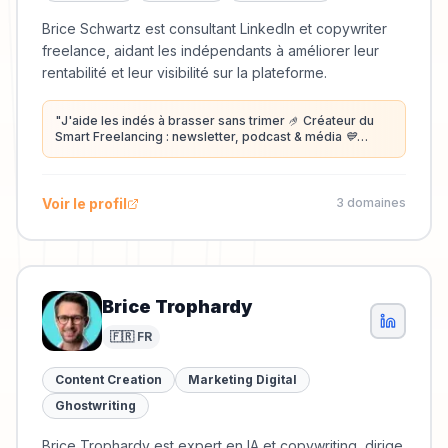
Brice Schwartz est consultant LinkedIn et copywriter
freelance, aidant les indépendants à améliorer leur
rentabilité et leur visibilité sur la plateforme.
"
J'aide les indés à brasser sans trimer 🤌 Créateur du
Smart Freelancing : newsletter, podcast & média 💙
Consultant LinkedIn, Copywriter & Rédacteur SEO Senior
freelance depuis 8 ans 🦖
"
Voir le profil
3
domaine
s
Brice Trophardy
🇫🇷 FR
Content Creation
Marketing Digital
Ghostwriting
Brice Trophardy est expert en IA et copywriting, dirige