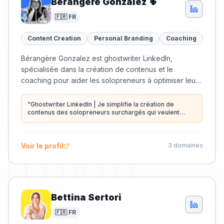
Bérangère Gonzalez 🌵
🇫🇷 FR
Content Creation
Personal Branding
Coaching
Bérangère Gonzalez est ghostwriter LinkedIn,
spécialisée dans la création de contenus et le
coaching pour aider les solopreneurs à optimiser leur
présence sur LinkedIn.
"
Ghostwriter LinkedIn | Je simplifie la création de
contenus des solopreneurs surchargés qui veulent
exploiter le plein potentiel de LinkedIn pour leur
business et leur image de marque | Ex-recruteuse
"
Voir le profil
3
domaine
s
Bettina Sertori
🇫🇷 FR