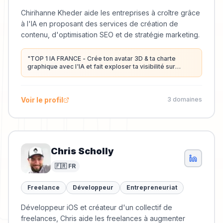
Chirihanne Kheder aide les entreprises à croître grâce
à l'IA en proposant des services de création de
contenu, d'optimisation SEO et de stratégie marketing.
"
TOP 1 IA FRANCE - Crée ton avatar 3D & ta charte
graphique avec l'IA et fait exploser ta visibilité sur
LinkedIn - Rejoins les IA-KUZA ! 🥷🏻 - #1ère femme
voilée dans le classement Favikon ! 💪🏼
"
Voir le profil
3
domaine
s
Chris Scholly
🇫🇷 FR
Freelance
Développeur
Entrepreneuriat
Développeur iOS et créateur d'un collectif de
freelances, Chris aide les freelances à augmenter