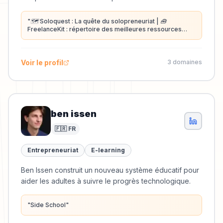
"
🗺️ Soloquest : La quête du solopreneuriat | 🧰
FreelanceKit : répertoire des meilleures ressources
pour freelances
"
Voir le profil
3
domaine
s
ben issen
🇫🇷 FR
Entrepreneuriat
E-learning
Ben Issen construit un nouveau système éducatif pour
aider les adultes à suivre le progrès technologique.
"
Side School
"