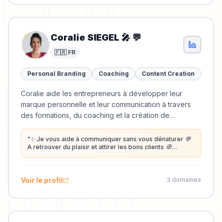
Coralie SIEGEL 🎤 💬
🇫🇷 FR
Personal Branding
Coaching
Content Creation
Coralie aide les entrepreneurs à développer leur
marque personnelle et leur communication à travers
des formations, du coaching et la création de
contenus vidéo.
"
✨ Je vous aide à communiquer sans vous dénaturer 💬
A retrouver du plaisir et attirer les bons clients 🧭
Marque personnelle / personal branding • Identité
visuelle • Réseaux sociaux 🎤 Interview ♟️ Formations
ludiques
"
Voir le profil
3
domaine
s