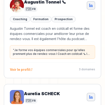
Augustin Tonnel 📞
🇫🇷 FR
Coaching
Formation
Prospection
Augustin Tonnel est coach en coldcall et forme des
équipes commerciales pour améliorer leur prise de
rendez-vous. Il est également l'hôte du podcast
Coldcast, dédié au coldcall.
"
Je forme vos équipes commerciales pour qu'elles
prennent plus de rendez-vous I Coach en coldcall 📞 I
QUALIOPI I Hôte Coldcast : le premier podcast 100%
dédié au coldcall
"
Voir le profil
3
domaine
s
Aurelia SCHECK
🇫🇷 FR