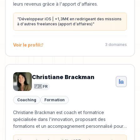
leurs revenus grâce à l'apport d'affaires.
"
Développeur iOS | +1,3M€ en redirigeant des missions
à d'autres freelances (apport d'affaires)
"
Voir le profil
3
domaine
s
Christiane Brackman
🇫🇷 FR
Coaching
Formation
Christiane Brackman est coach et formatrice
spécialisée dans l'innovation, proposant des
formations et un accompagnement personnalisé pour
aider les professionnels à créer des offres
différenciées.