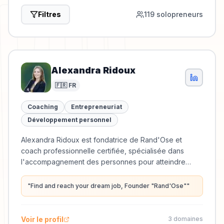
Filtres
119
solopreneur
s
Alexandra Ridoux
🇫🇷 FR
Coaching
Entrepreneuriat
Développement personnel
Alexandra Ridoux est fondatrice de Rand'Ose et
coach professionnelle certifiée, spécialisée dans
l'accompagnement des personnes pour atteindre
leurs objectifs professionnels.
"
Find and reach your dream job, Founder "Rand'Ose"
"
Voir le profil
3
domaine
s