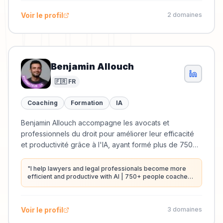
Voir le profil
2
domaine
s
Benjamin Allouch
🇫🇷 FR
Coaching
Formation
IA
Benjamin Allouch accompagne les avocats et
professionnels du droit pour améliorer leur efficacité
et productivité grâce à l'IA, ayant formé plus de 750
personnes.
"
I help lawyers and legal professionals become more
efficient and productive with AI | 750+ people coached |
EthicGPT newsletter every week
"
Voir le profil
3
domaine
s