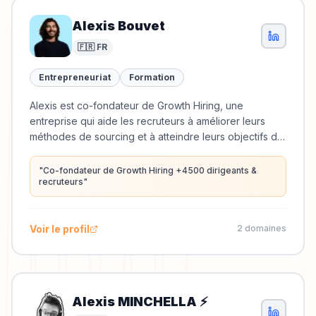
Alexis Bouvet
🇫🇷 FR
Entrepreneuriat
Formation
Alexis est co-fondateur de Growth Hiring, une
entreprise qui aide les recruteurs à améliorer leurs
méthodes de sourcing et à atteindre leurs objectifs de
recrutement grâce à des programmes
d'accompagnement.
"
Co-fondateur de Growth Hiring +4500 dirigeants &
recruteurs
"
Voir le profil
2
domaine
s
Alexis MINCHELLA ⚡️