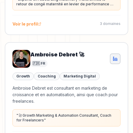
retour de congé maternité en levier de performance 🚀 |
🔜 Avocate | Coach certifiée | LinkedIn Top Voices
Egalité F/H 🇫🇷
"
Voir le profil
3
domaine
s
Ambroise Debret 🚀
🇫🇷 FR
Growth
Coaching
Marketing Digital
Ambroise Debret est consultant en marketing de
croissance et en automatisation, ainsi que coach pour
freelances.
"
🚀 Growth Marketing & Automation Consultant, Coach
for Freelancers
"