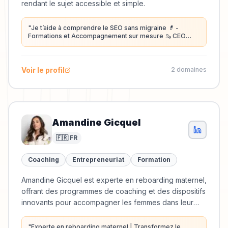
rendant le sujet accessible et simple.
"
Je t’aide à comprendre le SEO sans migraine 💊 -
Formations et Accompagnement sur mesure 🦦 CEO
Agence SEO Sans Migraine
"
Voir le profil
2
domaine
s
Amandine Gicquel
🇫🇷 FR
Coaching
Entrepreneuriat
Formation
Amandine Gicquel est experte en reboarding maternel,
offrant des programmes de coaching et des dispositifs
innovants pour accompagner les femmes dans leur
retour au travail après un congé maternité.
"
Experte en reboarding maternel | Transformez le