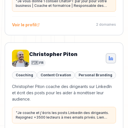
"
Je vous donne 1 conseil ChatGPT par jour pour votre
business | Coache et formatrice | Responsable des
Special Tracks Innovation à Toulouse Business School
"
Voir le profil
2
domaine
s
Christopher Piton
🇫🇷 FR
Coaching
Content Creation
Personal Branding
Christopher Piton coache des dirigeants sur LinkedIn
et écrit des posts pour les aider à monétiser leur
audience.
"
Je coache et j'écris les posts Linkedin des dirigeants.
Rejoignez +3500 lecteurs à mes emails privés. Lien
épinglé sur mon profil.
"