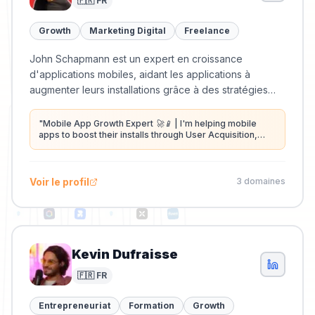
🇫🇷 FR
Growth
Marketing Digital
Freelance
John Schapmann est un expert en croissance
d'applications mobiles, aidant les applications à
augmenter leurs installations grâce à des stratégies
d'acquisition d'utilisateurs et d'optimisation pour les
magasins d'applications.
"
Mobile App Growth Expert 🚀📱 | I'm helping mobile
apps to boost their installs through User Acquisition,
ASO, Gamification & Tracking 🔥 | +50 EU & US apps
challenged | ex-Amazonian
"
Voir le profil
3
domaine
s
Kevin Dufraisse
🇫🇷 FR
Entrepreneuriat
Formation
Growth