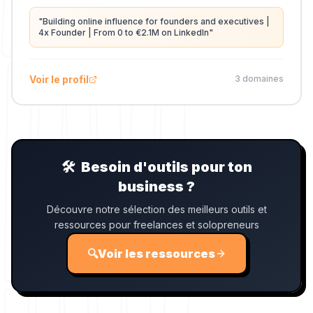
"
Building online influence for founders and executives |
4x Founder | From 0 to €2.1M on LinkedIn
"
Voir le profil
3
domaine
s
🛠️
Besoin d'outils pour ton
business ?
Découvre notre sélection des meilleurs outils et
ressources pour freelances et solopreneurs
🔍
Voir les ressources