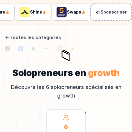
ure
Shine
Swapn
Sponsoriser
Toutes les catégories
📁
Solopreneurs en
growth
Découvre les
6
solopreneurs spécialisés en
growth
6