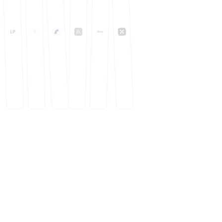
FreelanceKit
Répertoire des meilleures ressources pour
freelances | indépendants | solopreneurs pour
réussir dans leur solobusiness
🚀 Autres projets