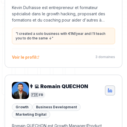
Kevin Dufraisse est entrepreneur et formateur
spécialisé dans le growth hacking, proposant des
formations et du coaching pour aider d'autres à
développer leur activité.
"
I created a solo business with €1M/year and I'll teach
you to do the same ↓
"
Voir le profil
3
domaine
s
👨‍💻 Romain QUECHON
🇫🇷 FR
Growth
Business Development
Marketing Digital
Romain QUECHON est Growth Manager/Product