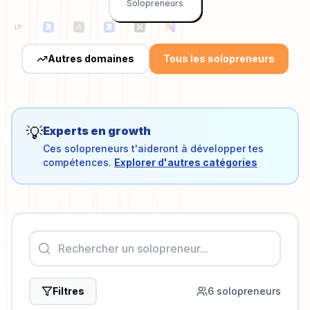
Solopreneurs
Autres domaines
Tous les solopreneurs
💡
Experts en
growth
Ces solopreneurs t'aideront à développer tes
compétences.
Explorer d'autres catégories
Filtres
6
solopreneur
s