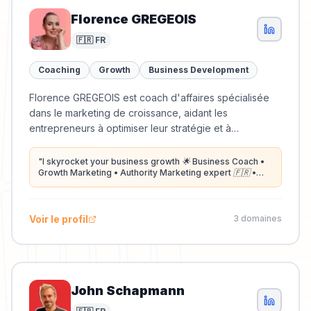
Florence GREGEOIS
🇫🇷 FR
Coaching
Growth
Business Development
Florence GREGEOIS est coach d'affaires spécialisée
dans le marketing de croissance, aidant les
entrepreneurs à optimiser leur stratégie et à
développer leur visibilité.
"
I skyrocket your business growth 🌟 Business Coach •
Growth Marketing • Authority Marketing expert 🇫🇷 •
Marketing Digital • LinkedIn Conferences ⭐️ +500
entrepreneurs and managers mentored • Top 1%
Branding Favikon
"
Voir le profil
3
domaine
s
John Schapmann