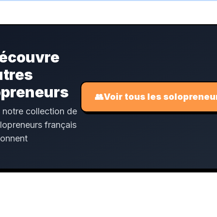
écouvre
utres
opreneurs
👥
Voir tous les solopreneu
 notre collection de
lopreneurs français
tonnent