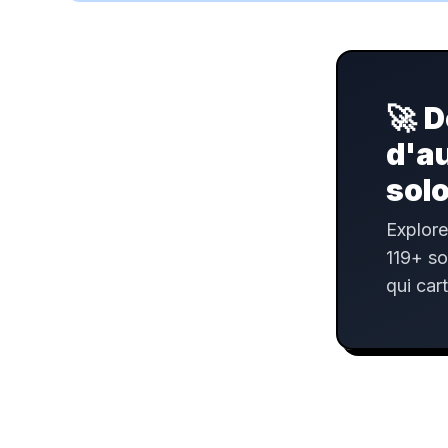
🚀
D
d'a
sol
Explore
119+ so
qui car