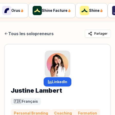
Orus
Shine Facture
Shine
Tous les solopreneurs
Partager
LinkedIn
Justine Lambert
🇫🇷 Français
Personal Branding
Coaching
Formation