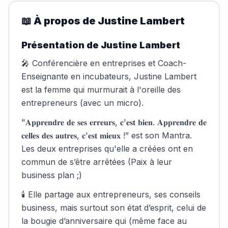
📖 À propos de
Justine Lambert
Présentation de Justine Lambert
🎤 Conférencière en entreprises et Coach-
Enseignante en incubateurs, Justine Lambert
est la femme qui murmurait à l'oreille des
entrepreneurs (avec un micro).
"𝐀𝐩𝐩𝐫𝐞𝐧𝐝𝐫𝐞 𝐝𝐞 𝐬𝐞𝐬 𝐞𝐫𝐫𝐞𝐮𝐫𝐬, 𝐜'𝐞𝐬𝐭 𝐛𝐢𝐞𝐧. 𝐀𝐩𝐩𝐫𝐞𝐧𝐝𝐫𝐞 𝐝𝐞
𝐜𝐞𝐥𝐥𝐞𝐬 𝐝𝐞𝐬 𝐚𝐮𝐭𝐫𝐞𝐬, 𝐜'𝐞𝐬𝐭 𝐦𝐢𝐞𝐮𝐱 !” est son Mantra.
Les deux entreprises qu'elle a créées ont en
commun de s’être arrêtées (Paix à leur
business plan ;)
🕯 Elle partage aux entrepreneurs, ses conseils
business, mais surtout son état d’esprit, celui de
la bougie d’anniversaire qui (même face au