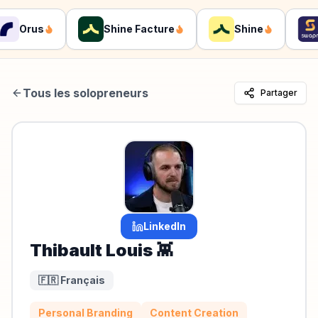
Orus
Shine Facture
Shine
Tous les solopreneurs
Partager
LinkedIn
Thibault Louis 👾
🇫🇷 Français
Personal Branding
Content Creation