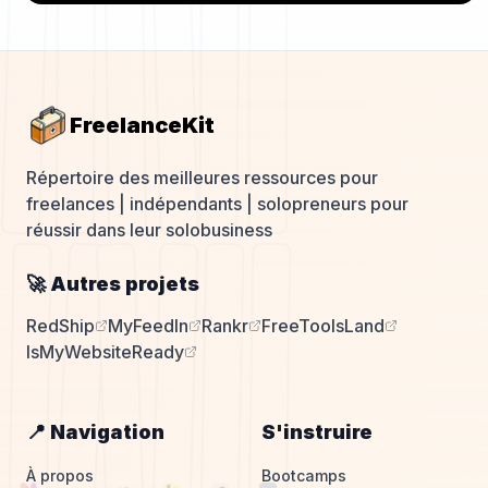
FreelanceKit
Répertoire des meilleures ressources pour
freelances | indépendants | solopreneurs pour
réussir dans leur solobusiness
🚀 Autres projets
RedShip
MyFeedIn
Rankr
FreeToolsLand
IsMyWebsiteReady
📍 Navigation
S'instruire
À propos
Bootcamps