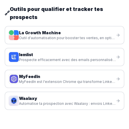
Outils pour qualifier et tracker tes
🔗
prospects
La Growth Machine
Outil d'automatisation pour booster tes ventes, en optimisant chaque étape de ton processus commercial.
lemlist
Prospecte efficacement avec des emails personnalisés et automatisés pour attirer des clients et développer ton activité en freelance.
MyFeedIn
MyFeedIn est l'extension Chrome qui transforme LinkedIn en machine à opportunités : feeds personnalisés, analytics de contenu, agent IA pour écrire, et campagnes d'outreach.
Waalaxy
Automatise ta prospection avec Waalaxy : envois LinkedIn, emails, relances intelligentes et assistant IA pour freelances, commerciaux et recruteurs.