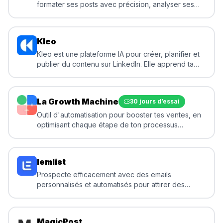
formater ses posts avec précision, analyser ses
performances et planifier son contenu. RGPD,
hébergement EU, sans tracking.
Kleo
Kleo est une plateforme IA pour créer, planifier et
publier du contenu sur LinkedIn. Elle apprend ta
voix, génère des visuels et te aide à rester
cohérent sans passer des heures à rédiger.
La Growth Machine
30 jours d’essai
Outil d'automatisation pour booster tes ventes, en
optimisant chaque étape de ton processus
commercial.
lemlist
Prospecte efficacement avec des emails
personnalisés et automatisés pour attirer des
clients et développer ton activité en freelance.
MagicPost