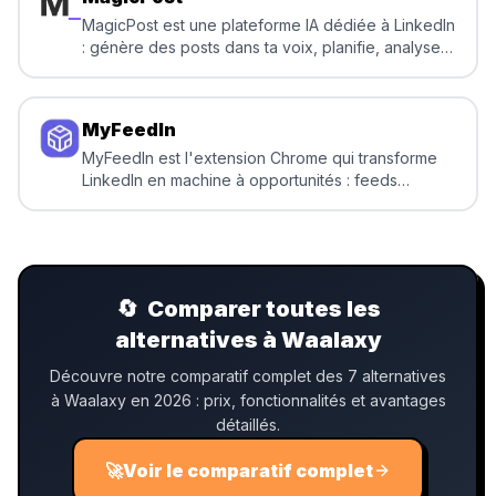
MagicPost est une plateforme IA dédiée à LinkedIn
: génère des posts dans ta voix, planifie, analyse
tes performances et engage tes prospects depuis
un seul endroit.
MyFeedIn
MyFeedIn est l'extension Chrome qui transforme
LinkedIn en machine à opportunités : feeds
personnalisés, analytics de contenu, agent IA pour
écrire, et campagnes d'outreach.
🔄
Comparer toutes les
alternatives à Waalaxy
Découvre notre comparatif complet des 7 alternatives
à Waalaxy en 2026 : prix, fonctionnalités et avantages
détaillés.
🚀
Voir le comparatif complet