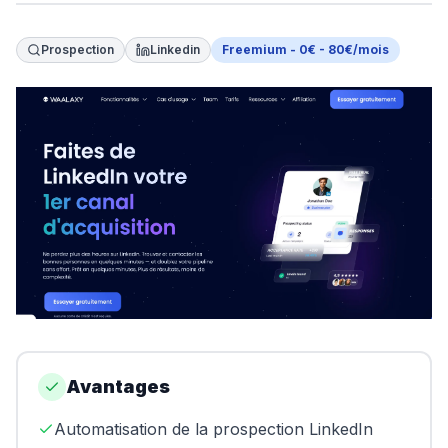
Swapn
Prospection
Linkedin
Freemium - 0€ - 80€/mois
Orus
Abby
Shine
Proposer un outil
Donner mon avis
Sponsoriser FreelanceKit
Avantages
Automatisation de la prospection LinkedIn