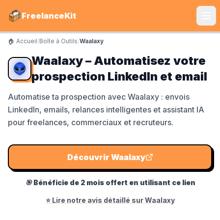
FreelanceKit
🏠 Accueil
/
Boîte à Outils
/
Waalaxy
CATÉGORIES
Waalaxy – Automatisez votre
Services
prospection LinkedIn et email
S'instruire
Automatise ta prospection avec Waalaxy : envois
LinkedIn, emails, relances intelligentes et assistant IA
Boîte à Outils
pour freelances, commerciaux et recruteurs.
Communiquer
Marketing
Découvrir
Waalaxy
🎯
Bénéficie de 2 mois offert en utilisant ce lien
LE TOP DU TOP
⭐ Lire notre avis détaillé sur
Waalaxy
Shine Facture