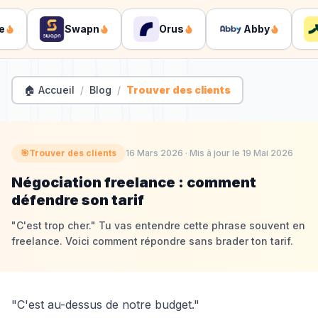
Swapn
Orus
Abby
🏠 Accueil
/
Blog
/
Trouver des clients
🎯
Trouver des clients
16 Mars 2026
· Mis à jour le
19 Mai 2026
Négociation freelance : comment
défendre son tarif
"C'est trop cher." Tu vas entendre cette phrase souvent en
freelance. Voici comment répondre sans brader ton tarif.
"C'est au-dessus de notre budget."