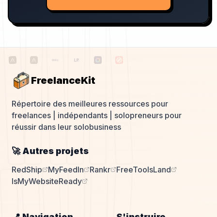
FreelanceKit
Répertoire des meilleures ressources pour
freelances | indépendants | solopreneurs pour
réussir dans leur solobusiness
🚀 Autres projets
RedShip
MyFeedIn
Rankr
FreeToolsLand
IsMyWebsiteReady
📍 Navigation
S'instruire