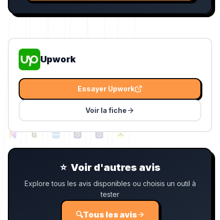
Upwork
Essayer
Upwork
Voir la fiche
⭐
Voir d'autres avis
Explore tous les avis disponibles ou choisis un outil à
tester
🔍
Tous les avis