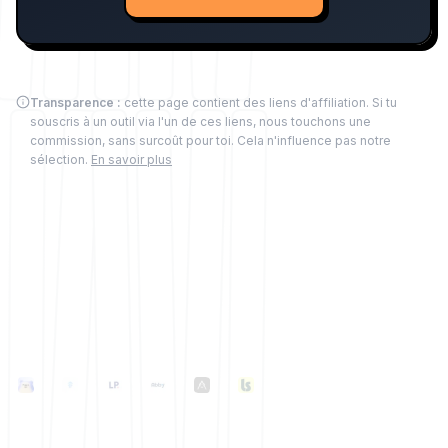
Transparence :
cette page contient des liens d'affiliation. Si tu
souscris à un outil via l'un de ces liens, nous touchons une
commission, sans surcoût pour toi. Cela n'influence pas notre
sélection.
En savoir plus