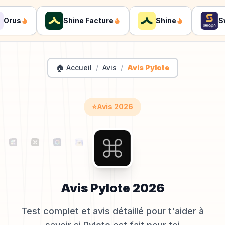
us
Shine Facture
Shine
Swa
🏠 Accueil
/
Avis
/
Avis Pylote
⭐
Avis
2026
Avis
Pylote
2026
Test complet et avis détaillé pour t'aider à