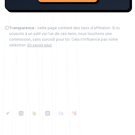
Transparence :
cette page contient des liens d'affiliation. Si tu
souscris à un outil via l'un de ces liens, nous touchons une
commission, sans surcoût pour toi. Cela n'influence pas notre
sélection.
En savoir plus