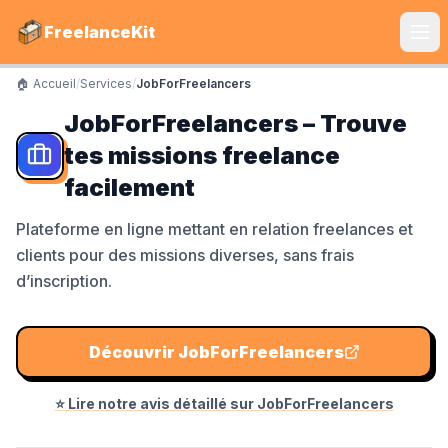
FreelanceKit
🏠 Accueil
/
Services
/
JobForFreelancers
CATÉGORIES
JobForFreelancers – Trouve
Services
tes missions freelance
S'instruire
facilement
Boîte à Outils
Plateforme en ligne mettant en relation freelances et
clients pour des missions diverses, sans frais
Communiquer
d’inscription.
Marketing
Découvrir
JobForFreelancers
LE TOP DU TOP
⭐ Lire notre avis détaillé sur
JobForFreelancers
Shine Facture