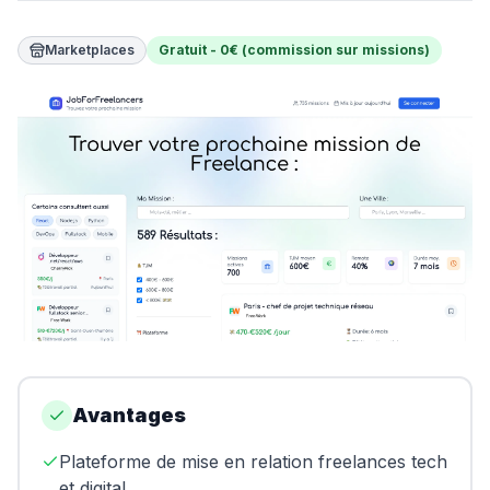
Swapn
Marketplaces
Gratuit - 0€ (commission sur missions)
Orus
Abby
Shine
Proposer un outil
Donner mon avis
Sponsoriser FreelanceKit
Avantages
Plateforme de mise en relation freelances tech
et digital