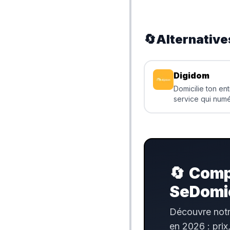
🔄
Alternative
Digidom
Domicilie ton en
service qui numé
courrier profess
🔄
Compa
SeDomic
Découvre notr
en 2026 : prix