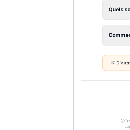
Quels so
Comment
💡
D'autr
Tr
com