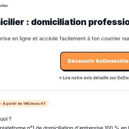
ilier
cilier : domiciliation profess
prise en ligne et accède facilement à ton courrier n
Découvrir
SeDomicilie
⭐ Lire notre avis détaillé sur
SeDom
- À partir de 16€/mois HT
uoi ?
 plateforme n°1 de domiciliation d'entreprise 100 % en 