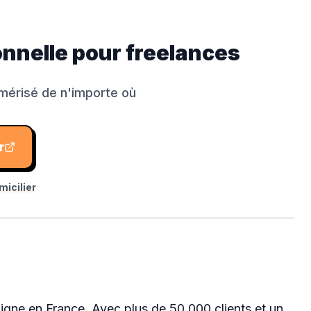
ionnelle pour freelances
umérisé de n'importe où
r
icilier
ligne en France. Avec plus de 50 000 clients et un