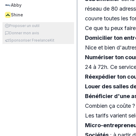
Abby
réseau de 80 adress
Shine
couvre toutes les f
Proposer un outil
Ce que tu peux fair
Donner mon avis
Domicilier ton entr
Sponsoriser FreelanceKit
Nice et bien d'autres
Numériser ton cour
24 à 72h. Ce servic
Réexpédier ton cou
Louer des salles d
Bénéficier d'une a
Combien ça coûte ?
Les tarifs varient s
Micro-entreprene
Sociétés
: à partir