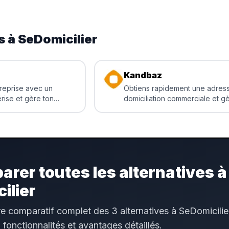
s à
SeDomicilier
Kandbaz
treprise avec un
Obtiens rapidement une adres
rise et gère ton
domiciliation commerciale et g
ionnel
courrier en ligne
rer toutes les alternatives à
ilier
e comparatif complet des 3 alternatives à SeDomicilie
, fonctionnalités et avantages détaillés.