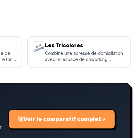
Les Tricolores
se de
Combine une adresse de domiciliation
ère ton
avec un espace de coworking
accessible à tous
🚀
Voir le comparatif complet
r