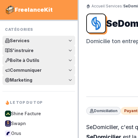
🏠 Accueil
/
Services
/
SeDomic
FreelanceKit
SeDomi
CATÉGORIES
Services
Domicilie ton entre
S'instruire
Boîte à Outils
Communiquer
Marketing
LE TOP DU TOP
Domiciliation
Payant 
Shine Facture
Swapn
SeDomicilier, c'est q
Orus
SeDomicilier
est la