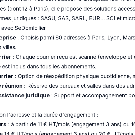
es (dont 12 à Paris), elle propose des solutions acce
ormes juridiques : SASU, SAS, SARL, EURL, SCI et micr
e avec SeDomicilier
eprise
: Choisis parmi 80 adresses à Paris, Lyon, Mars
 villes.
rier
: Chaque courrier reçu est scanné (enveloppe et 
e est inclus dans tous les abonnements.
rrier
: Option de réexpédition physique quotidienne, m
e réunion
: Réserve des bureaux et salles dans des adr
ssistance juridique
: Support et accompagnement pour
elon l'adresse et la durée d'engagement :
urs
: à partir de 11 € HT/mois (engagement 3 ans) ou 
 de 14 € HT/mois (engagement 3 ans) ou 20 € HT/mois