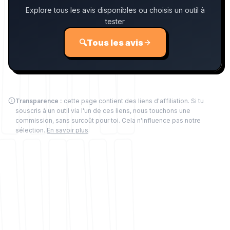
Explore tous les avis disponibles ou choisis un outil à
tester
🔍
Tous les avis
Transparence :
cette page contient des liens d'affiliation. Si tu
souscris à un outil via l'un de ces liens, nous touchons une
commission, sans surcoût pour toi. Cela n'influence pas notre
sélection.
En savoir plus