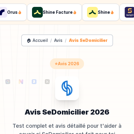
Orus
Shine Facture
Shine
Sw
🏠 Accueil
/
Avis
/
Avis SeDomicilier
⭐
Avis
2026
Avis
SeDomicilier
2026
Test complet et avis détaillé pour t'aider à