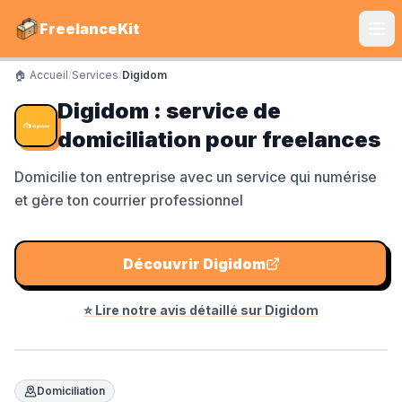
FreelanceKit
🏠 Accueil
/
Services
/
Digidom
CATÉGORIES
Digidom : service de
Services
domiciliation pour freelances
S'instruire
Domicilie ton entreprise avec un service qui numérise
et gère ton courrier professionnel
Boîte à Outils
Communiquer
Découvrir
Digidom
Marketing
⭐ Lire notre avis détaillé sur
Digidom
LE TOP DU TOP
Shine Facture
Domiciliation