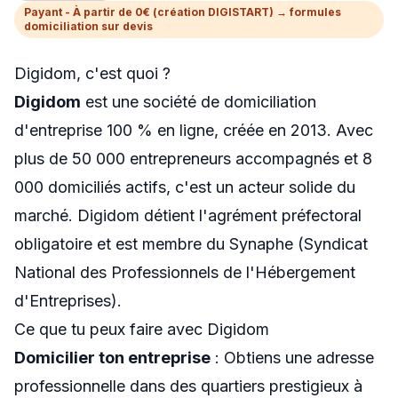
Payant - À partir de 0€ (création DIGISTART) → formules
Swapn
domiciliation sur devis
Orus
Digidom, c'est quoi ?
Abby
Digidom
est une société de domiciliation
d'entreprise 100 % en ligne, créée en 2013. Avec
Shine
plus de 50 000 entrepreneurs accompagnés et 8
000 domiciliés actifs, c'est un acteur solide du
Proposer un outil
marché. Digidom détient l'agrément préfectoral
Donner mon avis
obligatoire et est membre du Synaphe (Syndicat
Sponsoriser FreelanceKit
National des Professionnels de l'Hébergement
d'Entreprises).
Ce que tu peux faire avec Digidom
Domicilier ton entreprise
: Obtiens une adresse
professionnelle dans des quartiers prestigieux à