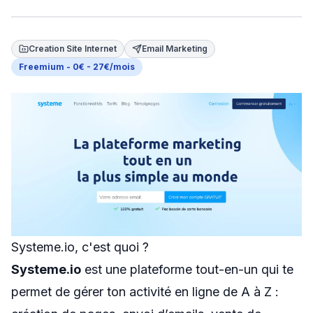
Swapn
Orus
Creation Site Internet
Email Marketing
Freemium - 0€ - 27€/mois
Abby
Shine
Proposer un outil
Donner mon avis
Sponsoriser FreelanceKit
Systeme.io, c'est quoi ?
Systeme.io
est une plateforme tout-en-un qui te
permet de gérer ton activité en ligne de A à Z :