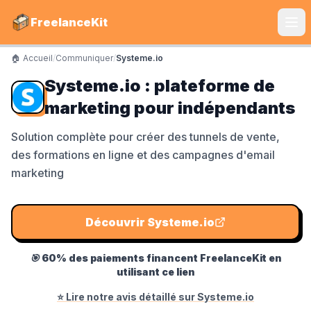
FreelanceKit
🏠 Accueil
/
Communiquer
/
Systeme.io
CATÉGORIES
Systeme.io : plateforme de
Services
marketing pour indépendants
S'instruire
Solution complète pour créer des tunnels de vente,
des formations en ligne et des campagnes d'email
Boîte à Outils
marketing
Communiquer
Marketing
Découvrir
Systeme.io
🎯
60% des paiements financent FreelanceKit en
LE TOP DU TOP
utilisant ce lien
Shine Facture
⭐ Lire notre avis détaillé sur
Systeme.io