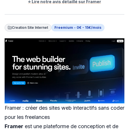
⭐ Lire notre avis détaillé sur
Framer
Swapn
Orus
Creation Site Internet
Freemium - 0€ - 15€/mois
Abby
Shine
Proposer un outil
Donner mon avis
Sponsoriser FreelanceKit
Framer : créer des sites web interactifs sans coder
pour les freelances
Framer
est une plateforme de conception et de