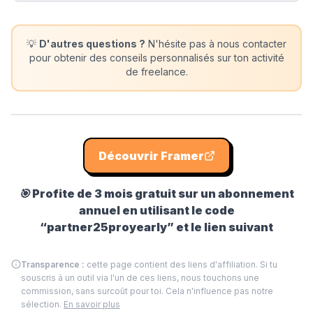
💡
D'autres questions ?
N'hésite pas à nous contacter
pour obtenir des conseils personnalisés sur ton activité
de freelance.
Découvrir
Framer
🎯
Profite de 3 mois gratuit sur un abonnement
annuel en utilisant le code
“partner25proyearly” et le lien suivant
Transparence :
cette page contient des liens d'affiliation. Si tu
souscris à un outil via l'un de ces liens, nous touchons une
commission, sans surcoût pour toi. Cela n'influence pas notre
sélection.
En savoir plus