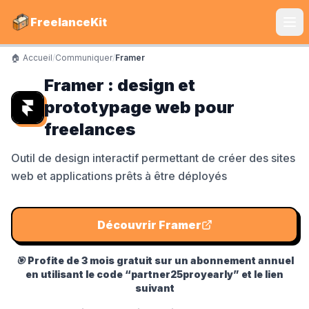
FreelanceKit
🏠 Accueil
/
Communiquer
/
Framer
CATÉGORIES
Framer : design et
Services
prototypage web pour
S'instruire
freelances
Boîte à Outils
Outil de design interactif permettant de créer des sites
web et applications prêts à être déployés
Communiquer
Marketing
Découvrir
Framer
🎯
Profite de 3 mois gratuit sur un abonnement annuel
LE TOP DU TOP
en utilisant le code “partner25proyearly” et le lien
suivant
Shine Facture