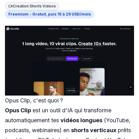
Swapn
Creation Shorts Videos
Freemium - Gratuit, puis 15 à 29 USD/mois
Orus
Abby
Shine
Proposer un outil
Donner mon avis
Sponsoriser FreelanceKit
Opus Clip, c'est quoi ?
Opus Clip
est un outil d'IA qui transforme
automatiquement tes
vidéos longues
(YouTube,
podcasts, webinaires) en
shorts verticaux
prêts