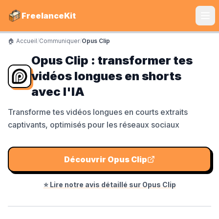
FreelanceKit
🏠 Accueil
/
Communiquer
/
Opus Clip
CATÉGORIES
Opus Clip : transformer tes
Services
vidéos longues en shorts
S'instruire
avec l'IA
Boîte à Outils
Transforme tes vidéos longues en courts extraits
captivants, optimisés pour les réseaux sociaux
Communiquer
Marketing
Découvrir
Opus Clip
⭐ Lire notre avis détaillé sur
Opus Clip
LE TOP DU TOP
Shine Facture