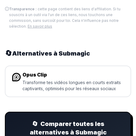
Transparence :
cette page contient des liens d'affiliation. Si tu
souscris à un outil via l'un de ces liens, nous touchons une
commission, sans surcoût pour toi. Cela n'influence pas notre
sélection.
En savoir plus
🔄
Alternatives à
Submagic
Opus Clip
Transforme tes vidéos longues en courts extraits
captivants, optimisés pour les réseaux sociaux
🔄
Comparer toutes les
alternatives à Submagic