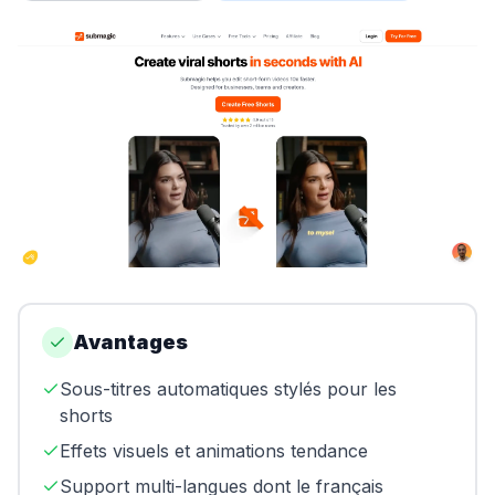
Swapn
Orus
Abby
Shine
Proposer un outil
Donner mon avis
Sponsoriser FreelanceKit
Avantages
Sous-titres automatiques stylés pour les
shorts
Effets visuels et animations tendance
Support multi-langues dont le français