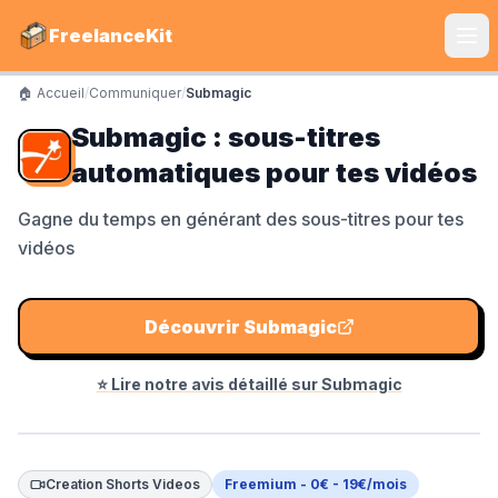
FreelanceKit
🏠 Accueil
/
Communiquer
/
Submagic
CATÉGORIES
Submagic : sous-titres
Services
automatiques pour tes vidéos
S'instruire
Gagne du temps en générant des sous-titres pour tes
vidéos
Boîte à Outils
Communiquer
Découvrir
Submagic
Marketing
⭐ Lire notre avis détaillé sur
Submagic
LE TOP DU TOP
Shine Facture
Creation Shorts Videos
Freemium - 0€ - 19€/mois