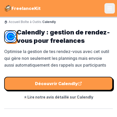
FreelanceKit
🏠 Accueil
/
Boîte à Outils
/
Calendly
CATÉGORIES
Calendly : gestion de rendez-
Services
vous pour freelances
S'instruire
Optimise la gestion de tes rendez-vous avec cet outil
qui gère non seulement les plannings mais envoie
Boîte à Outils
aussi automatiquement des rappels aux participants
Communiquer
Marketing
Découvrir
Calendly
⭐ Lire notre avis détaillé sur
Calendly
LE TOP DU TOP
Shine Facture