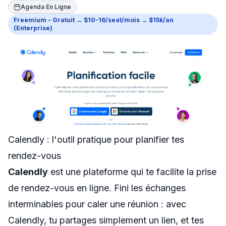
Agenda En Ligne
Swapn
Freemium - Gratuit → $10-16/seat/mois → $15k/an
(Enterprise)
Orus
Abby
Shine
Proposer un outil
Donner mon avis
Calendly : l'outil pratique pour planifier tes
Sponsoriser FreelanceKit
rendez-vous
Calendly
est une plateforme qui te facilite la prise
de rendez-vous en ligne. Fini les échanges
interminables pour caler une réunion : avec
Calendly, tu partages simplement un lien, et tes