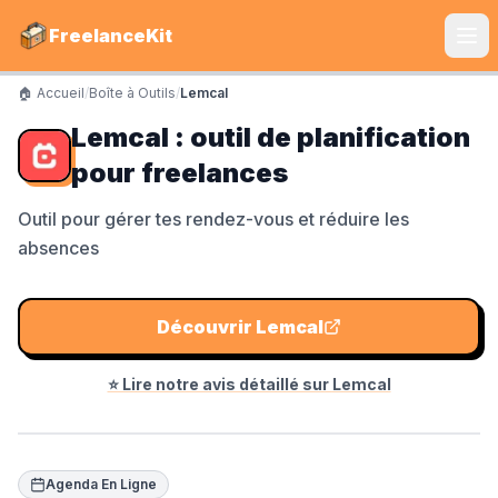
FreelanceKit
🏠 Accueil
/
Boîte à Outils
/
Lemcal
CATÉGORIES
Lemcal : outil de planification
Services
pour freelances
S'instruire
Outil pour gérer tes rendez-vous et réduire les
absences
Boîte à Outils
Communiquer
Découvrir
Lemcal
Marketing
⭐ Lire notre avis détaillé sur
Lemcal
LE TOP DU TOP
Shine Facture
Agenda En Ligne