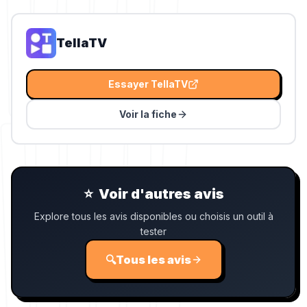
TellaTV
Essayer
TellaTV
Voir la fiche
⭐
Voir d'autres avis
Explore tous les avis disponibles ou choisis un outil à
tester
🔍
Tous les avis