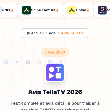
rus
Shine Facture
Shine
Swa
🏠 Accueil
/
Avis
/
Avis TellaTV
⭐
Avis
2026
Avis
TellaTV
2026
Test complet et avis détaillé pour t'aider à