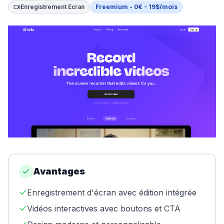
Enregistrement Ecran
Freemium - 0€ - 19$/mois
Swapn
Orus
Abby
Shine
Proposer un outil
Donner mon avis
Sponsoriser FreelanceKit
Avantages
Enregistrement d'écran avec édition intégrée
Vidéos interactives avec boutons et CTA