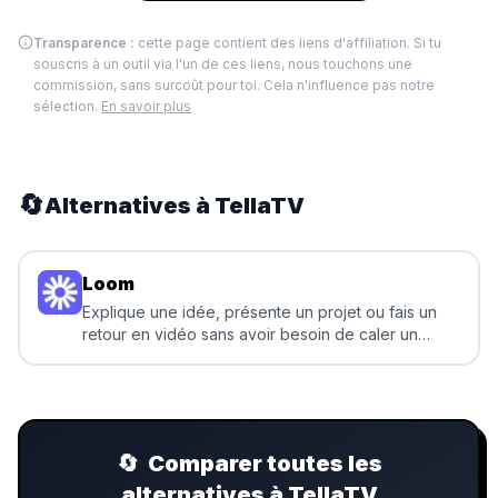
Transparence :
cette page contient des liens d'affiliation. Si tu
souscris à un outil via l'un de ces liens, nous touchons une
commission, sans surcoût pour toi. Cela n'influence pas notre
sélection.
En savoir plus
🔄
Alternatives à
TellaTV
Loom
Explique une idée, présente un projet ou fais un
retour en vidéo sans avoir besoin de caler un
appel
🔄
Comparer toutes les
alternatives à TellaTV