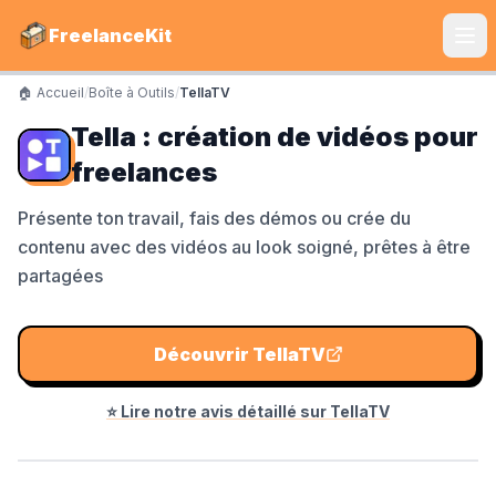
FreelanceKit
🏠 Accueil
/
Boîte à Outils
/
TellaTV
CATÉGORIES
Tella : création de vidéos pour
Services
freelances
S'instruire
Présente ton travail, fais des démos ou crée du
contenu avec des vidéos au look soigné, prêtes à être
Boîte à Outils
partagées
Communiquer
Marketing
Découvrir
TellaTV
⭐ Lire notre avis détaillé sur
TellaTV
LE TOP DU TOP
Shine Facture