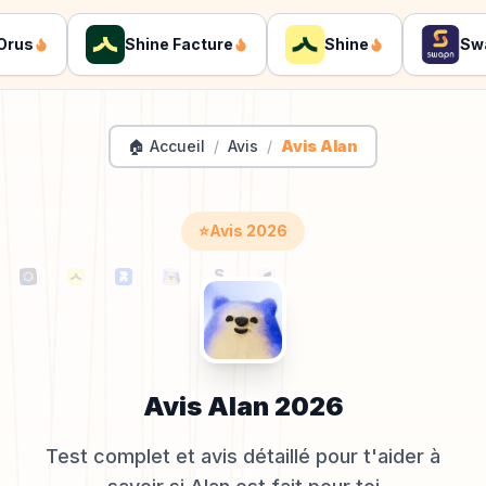
us
Shine Facture
Shine
Swap
🏠 Accueil
/
Avis
/
Avis Alan
⭐
Avis
2026
Avis
Alan
2026
Test complet et avis détaillé pour t'aider à