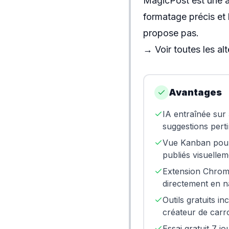
MagicPost
est une a
formatage précis et 
propose pas.
→
Voir toutes les al
Avantages
IA entraînée sur
suggestions pert
Vue Kanban pour 
publiés visuelle
Extension Chrome
directement en n
Outils gratuits in
créateur de carr
Essai gratuit 7 j