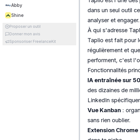
Taplio est l'une des
Abby
dans un seul outil ce
Shine
analyser et engager.
Proposer un outil
À qui s'adresse Tapl
Donner mon avis
Taplio est fait pour 
Sponsoriser FreelanceKit
régulièrement et que
performent, c'est l'
Fonctionnalités prin
IA entraînée sur 5
des dizaines de mill
LinkedIn spécifique
Vue Kanban
: organ
sans rien oublier.
Extension Chrome