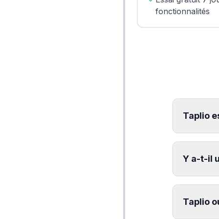
fonctionnalités
Taplio e
Y a-t-il 
Taplio o