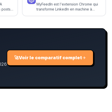
IA
MyFeedIn est l'extension Chrome qui
s posts
transforme LinkedIn en machine à
tes
opportunités : feeds personnalisés,
analytics de contenu, agent IA pour
it.
écrire, et campagnes d'outreach.
🚀
Voir le comparatif complet
2026