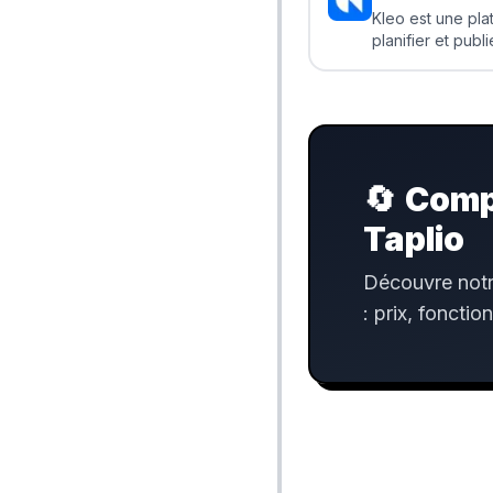
Kleo est une pla
planifier et publ
LinkedIn. Elle a
des visuels et t
sans passer des 
🔄
Compa
Taplio
Découvre notr
: prix, fonctio