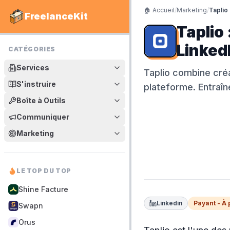
🏠 Accueil
/
Marketing
/
Taplio
FreelanceKit
Taplio
Linked
CATÉGORIES
Services
Taplio combine créa
S'instruire
plateforme. Entraîn
Boîte à Outils
Communiquer
Marketing
LE TOP DU TOP
Shine Facture
Linkedin
Payant - À 
Swapn
Orus