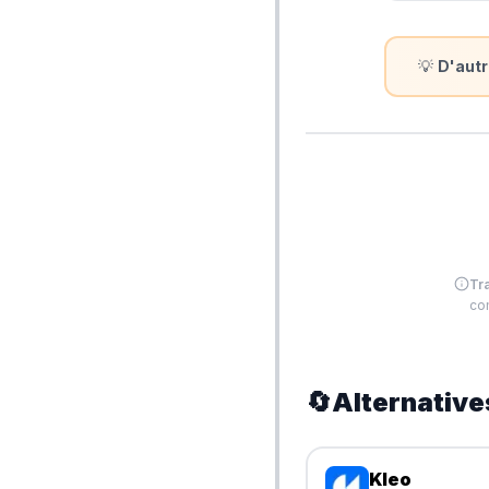
💡
D'autr
Tr
com
🔄
Alternative
Kleo