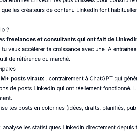
 plateformes LinkedIn les plus utilisées pour construire
 que les créateurs de contenu LinkedIn font habituelleme
io ?
les
freelances et consultants qui ont fait de LinkedI
 tu veux accélérer ta croissance avec une IA entraîné
outil de référence du marché.
cipales
0M+ posts viraux
: contrairement à ChatGPT qui génèr
ions de posts LinkedIn qui ont réellement fonctionné. 
ment.
ise tes posts en colonnes (idées, drafts, planifiés, pub
: analyse les statistiques LinkedIn directement depuis t