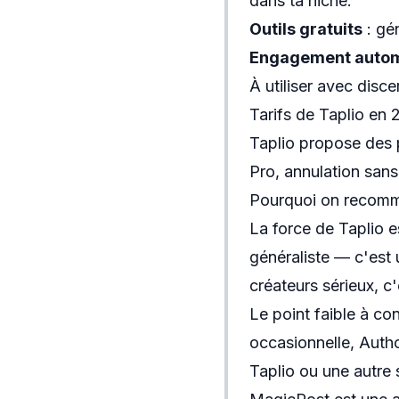
dans ta niche.
Outils gratuits
: gé
Engagement autom
À utiliser avec disc
Tarifs de Taplio en
Taplio propose des 
Pro, annulation sans f
Pourquoi on recomm
La force de Taplio e
généraliste — c'est 
créateurs sérieux, c
Le point faible à con
occasionnelle,
Auth
Taplio ou une autre 