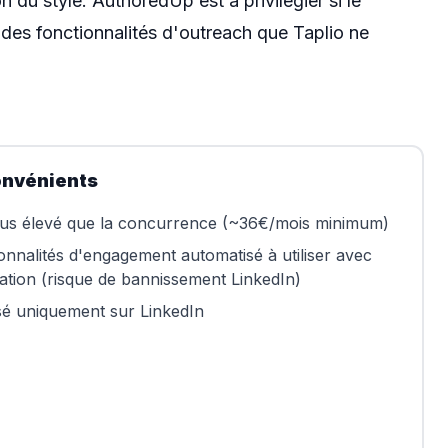
n du style.
AuthoredUp
est à privilégier si le
des fonctionnalités d'outreach que Taplio ne
onvénients
lus élevé que la concurrence (~36€/mois minimum)
onnalités d'engagement automatisé à utiliser avec
tion (risque de bannissement LinkedIn)
sé uniquement sur LinkedIn