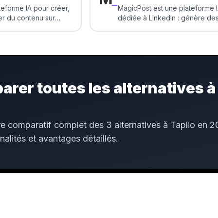
teforme IA pour créer,
MagicPost est une plateforme 
ier du contenu sur
dédiée à LinkedIn : génère de
pprend ta voix, génère
dans ta voix, planifie, analyse 
e aide à rester cohérent
performances et engage tes
heures à rédiger.
prospects depuis un seul endro
rer toutes les alternatives à
e comparatif complet des 3 alternatives à Taplio en 
nnalités et avantages détaillés.