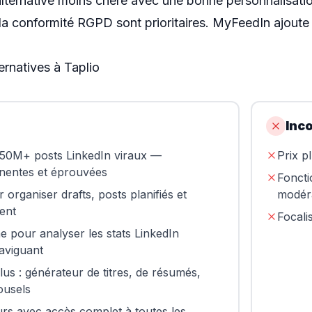
lternative moins chère avec une bonne personnalisatio
la conformité RGPD sont prioritaires.
MyFeedIn
ajoute 
ternatives à Taplio
Inc
 50M+ posts LinkedIn viraux —
Prix p
inentes et éprouvées
Foncti
organiser drafts, posts planifiés et
modéra
ment
Focali
 pour analyser les stats LinkedIn
aviguant
clus : générateur de titres, de résumés,
ousels
ours avec accès complet à toutes les