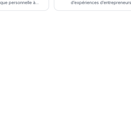
rque personnelle à
d’expériences d’entrepreneur
ours d’entrepreneurs
inspirants sur leur lancement