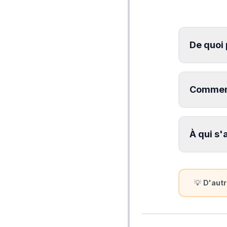
De quoi
Comment
À qui s'
💡
D'autr