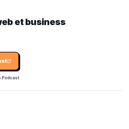
web et business
t
ast
s Podcast