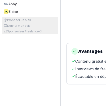
Abby
Shine
Proposer un outil
Donner mon avis
Sponsoriser FreelanceKit
Avantages
Contenu gratuit e
Interviews de fr
Écoutable en dé