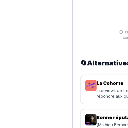
Tr
com
🔄
Alternative
La Cohorte
Interviews de fr
répondre aux qu
tous
Bonne réput
[Mathieu Berna