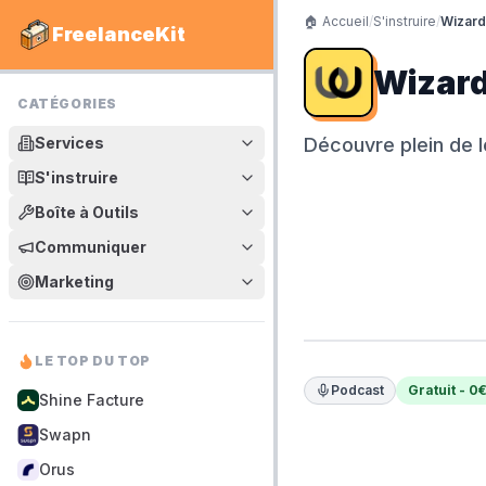
🏠 Accueil
/
S'instruire
/
Wizard
FreelanceKit
Wizard
CATÉGORIES
Services
Découvre plein de le
S'instruire
Boîte à Outils
Communiquer
Marketing
LE TOP DU TOP
Podcast
Gratuit - 0
Shine Facture
Swapn
Orus