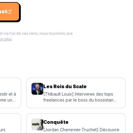
ast
til via l'un de ces liens, nous touchons une
ir plus
Les Rois du Scale
stir et à
[Thibault Louis] Interviews des tops
mme un
freelances par le boss du bossistan
Thibault Louis
Conquête
urs
[Jordan Chenevier-Truchet] Découvre