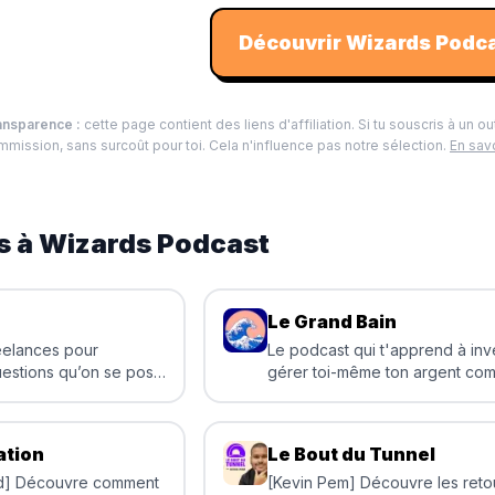
Découvrir
Wizards Podc
ansparence :
cette page contient des liens d'affiliation. Si tu souscris à un ou
mission, sans surcoût pour toi. Cela n'influence pas notre sélection.
En savo
s à
Wizards Podcast
Le Grand Bain
eelances pour
Le podcast qui t'apprend à inve
estions qu’on se pose
gérer toi-même ton argent co
pro
ation
Le Bout du Tunnel
rd] Découvre comment
[Kevin Pem] Découvre les reto