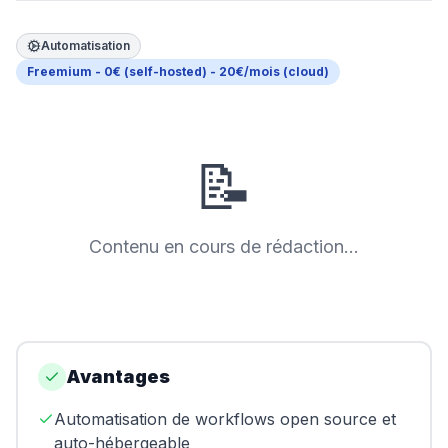
Swapn
Automatisation
Orus
Freemium - 0€ (self-hosted) - 20€/mois (cloud)
Abby
Shine
📝
Proposer un outil
Contenu en cours de rédaction...
Donner mon avis
Sponsoriser FreelanceKit
Avantages
Automatisation de workflows open source et
auto-hébergeable