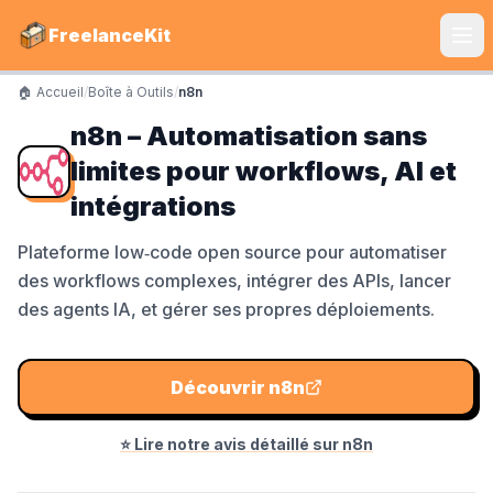
FreelanceKit
🏠 Accueil
/
Boîte à Outils
/
n8n
CATÉGORIES
n8n – Automatisation sans
Services
limites pour workflows, AI et
S'instruire
intégrations
Boîte à Outils
Plateforme low‑code open source pour automatiser
des workflows complexes, intégrer des APIs, lancer
Communiquer
des agents IA, et gérer ses propres déploiements.
Marketing
Découvrir
n8n
LE TOP DU TOP
⭐ Lire notre avis détaillé sur
n8n
Shine Facture