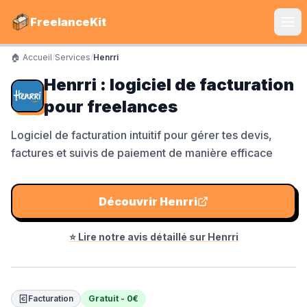
FreelanceKit
🏠 Accueil
/
Services
/
Henrri
CATÉGORIES
Henrri : logiciel de facturation
Services
pour freelances
S'instruire
Logiciel de facturation intuitif pour gérer tes devis,
factures et suivis de paiement de manière efficace
Boîte à Outils
Communiquer
Découvrir
Henrri
Marketing
⭐ Lire notre avis détaillé sur
Henrri
LE TOP DU TOP
Shine Facture
Facturation
Gratuit - 0€