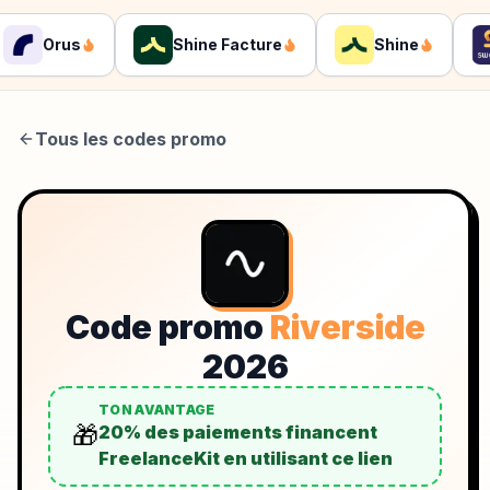
Orus
Shine Facture
Shine
Tous les codes promo
Code promo
Riverside
2026
TON AVANTAGE
🎁
20% des paiements financent
FreelanceKit en utilisant ce lien