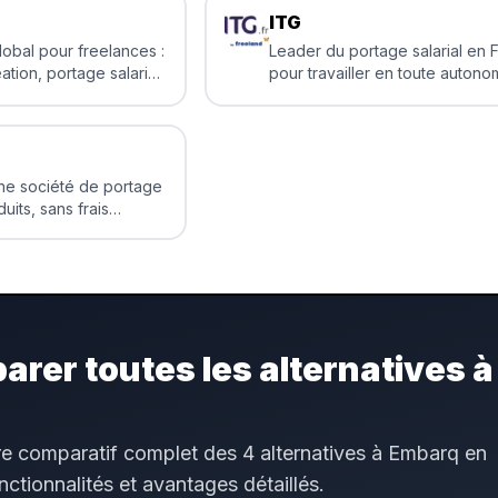
ITG
lobal pour freelances :
Leader du portage salarial en 
ation, portage salarial,
pour travailler en toute autono
timisation de revenus,
en bénéficiant de la sécurité d
 missions.
salarié
e société de portage
duits, sans frais
rme entièrement
eelances avec salaire
mois, membre du
rer toutes les alternatives à
e comparatif complet des 4 alternatives à Embarq en
onctionnalités et avantages détaillés.