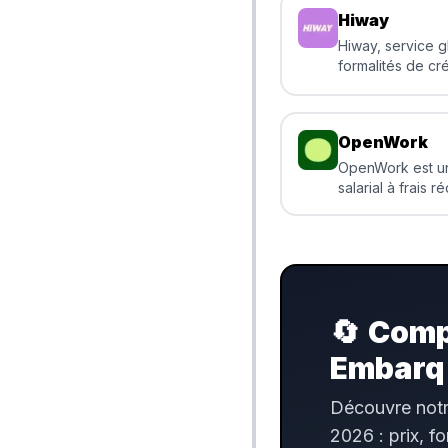
Hiway
Hiway, service g
formalités de cré
comptabilité, op
et plateforme de
OpenWork
OpenWork est un
salarial à frais ré
cachés. Platefo
digitale pour fr
garanti chaque 
groupe
🔄
Compa
Embarq
Découvre notr
2026 : prix, f