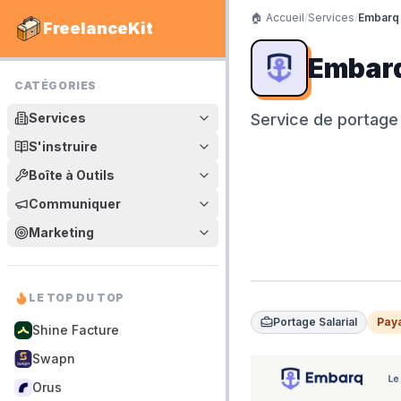
🏠 Accueil
/
Services
/
Embarq
FreelanceKit
Embarq
CATÉGORIES
Services
Service de portage 
S'instruire
Boîte à Outils
Communiquer
Marketing
LE TOP DU TOP
Portage Salarial
Paya
Shine Facture
Swapn
Orus