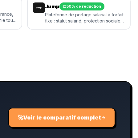
Jump
50% de réduction
France,
Plateforme de portage salarial à forfait
mie tout
fixe : statut salarié, protection sociale
’un
complète et gestion administrative
simplifiée pour freelances.
🚀
Voir le comparatif complet