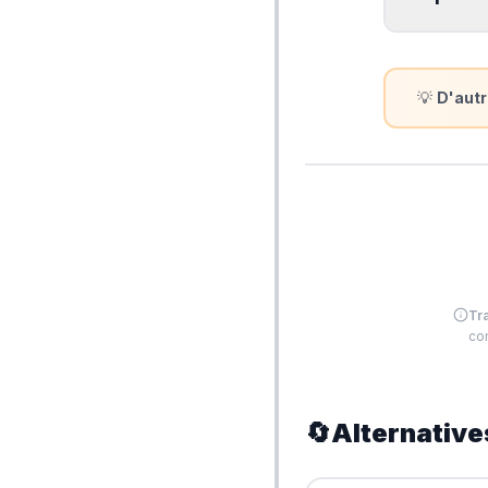
💡
D'autr
Tr
com
🔄
Alternative