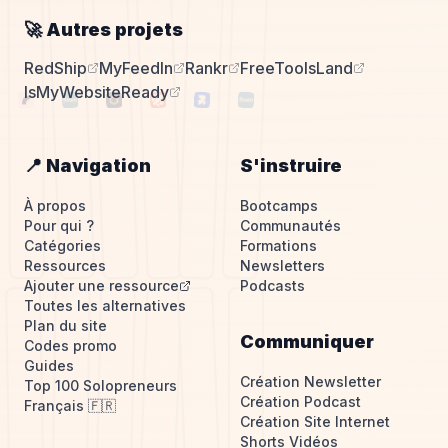
🚀 Autres projets
RedShip
MyFeedIn
Rankr
FreeToolsLand
IsMyWebsiteReady
📍 Navigation
S'instruire
À propos
Bootcamps
Pour qui ?
Communautés
Catégories
Formations
Ressources
Newsletters
Ajouter une ressource
Podcasts
Toutes les alternatives
Plan du site
Communiquer
Codes promo
Guides
Création Newsletter
Top 100 Solopreneurs
Création Podcast
Français 🇫🇷
Création Site Internet
Shorts Vidéos